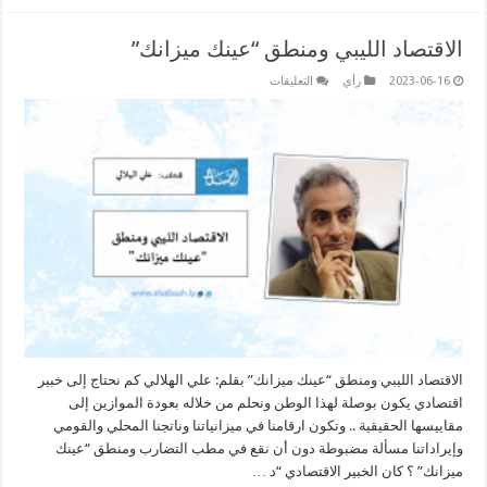
الاقتصاد الليبي ومنطق “عينك ميزانك”
على
2023-06-16
رأي
التعليقات
الاقتصاد
الليبي
ومنطق
“عينك
ميزانك”
مغلقة
الاقتصاد الليبي ومنطق “عينك ميزانك” بقلم: علي الهلالي كم نحتاج إلى خبير
اقتصادي يكون بوصلة لهذا الوطن ونحلم من خلاله بعودة الموازين إلى
مقاييسها الحقيقية .. وتكون ارقامنا في ميزانياتنا وناتجنا المحلي والقومي
وإيراداتنا مسألة مضبوطة دون أن نقع في مطب التضارب ومنطق “عينك
ميزانك” ؟ كان الخبير الاقتصادي “د …