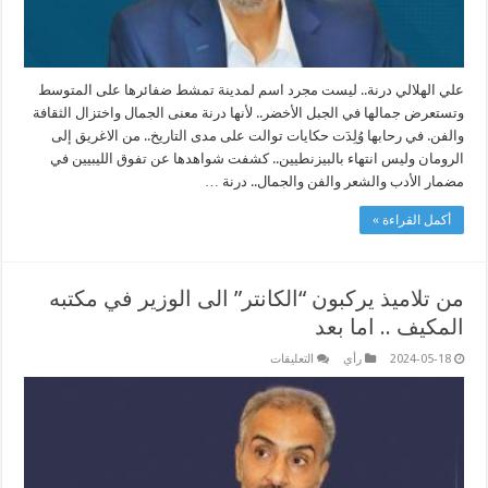
علي الهلالي درنة.. ليست مجرد اسم لمدينة تمشط ضفائرها على المتوسط
وتستعرض جمالها في الجبل الأخضر.. لأنها درنة معنى الجمال واختزال الثقافة
والفن. في رحابها وُلِدَت حكايات توالت على مدى التاريخ.. من الاغريق إلى
الرومان وليس انتهاء بالبيزنطيين.. كشفت شواهدها عن تفوق الليبيين في
مضمار الأدب والشعر والفن والجمال.. درنة …
أكمل القراءة »
من تلاميذ يركبون “الكانتر” الى الوزير في مكتبه
المكيف .. اما بعد
على
2024-05-18
رأي
التعليقات
من
تلاميذ
يركبون
“الكانتر”
الى
الوزير
في
مكتبه
المكيف