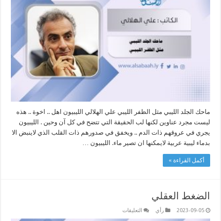
الظفر
الليبي
مغلقة
ماحك الجلد الليبي مثل الظفر الليبي علي الهلالي الليبيون اهل .. اخوة .. هذه
ليست مجرد عناوين لكنها لب الحقيقة التي تتضح في كل آن وحين . الليبيون
يجري في عروقهم ذات الدم .. ويخفق في صدورهم ذات القلب الذي لاينبض الا
بدماء ليبية عربية لايمكنها ان تصير ماء. الليبيون …
أكمل القراءة »
الضغط العقلي
على
2023-09-05
رأي
التعليقات
الضغط