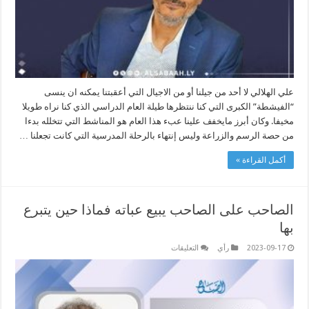
..
اما
بعد
مغلقة
علي الهلالي لا أحد من جيلنا أو من الاجيال التي أعقبتنا يمكنه ان ينسى
“الفيشطة” الكبرى التي كنا ننتظرها طيلة العام الدراسي الذي كنا نراه طويلا
مخيفا. وكان أبرز مايخفف علينا عبء هذا العام هو المناشط التي تتخلله بدءا
من حصة الرسم والزراعة وليس إنتهاء بالرحلة المدرسية التي كانت تجعلنا …
أكمل القراءة »
الصاحب على الصاحب يبيع عباته فماذا حين يتبرع
بها
على
2023-09-17
رأي
التعليقات
الصاحب
على
الصاحب
يبيع
عباته
فماذا