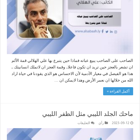
حين
يتبرع
بها
مغلقة
الصاحب على الصاحب يبيع عباته فماذا حين يتبرع بها علي الهلالي قمة الألم
ان تشعر بالعجز حين تريد ان تكون فاعلا.. وقمة العجز ان لاتملك انسانيتك ..
هذا هو الفيصل في معيار الآدمية لأن الاحساس هو الذي يقودنا في حياة اراد
الله من خلالها ان نعمر الأرض وهذا لايمكن ان …
أكمل القراءة »
ماحك الجلد الليبي مثل الظفر الليبي
على
2023-09-12
رأي
التعليقات
ماحك
الجلد
الليبي
مثل