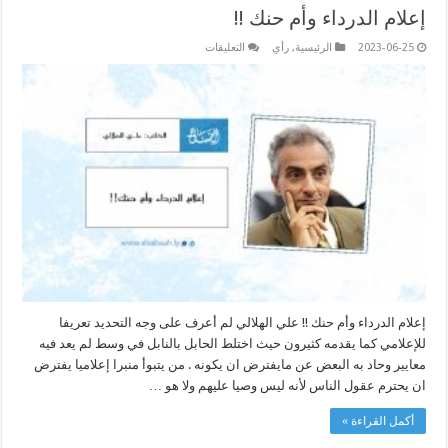
إعلام الدرداء وأم حنك !!
على
2023-06-25
الرئيسية
,
رأي
التعليقات
إعلام
الدرداء
وأم
حنك
!!
مغلقة
إعلام الدرداء وأم حنك !! علي الهلالي لم أعرف على وجه التحديد تعريفا
للإعلامي كما يقدمه كثيرون حيث اختلط الحابل بالنابل في وسط لم يعد فيه
معايير وحاد به البعض عن مايفترض ان يكونه . من يتبوأ منبرا إعلاميا يفترض
ان يحترم عقول الناس لأنه ليس وصيا عليهم ولا هو …
أكمل القراءة »