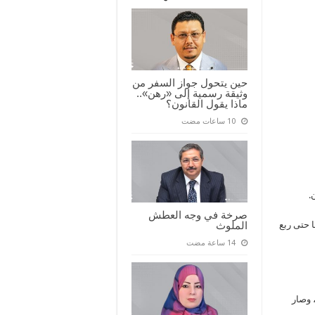
حين يتحول جواز السفر من
وثيقة رسمية إلى «رهن»..
ماذا يقول القانون؟
صرخة في وجه العطش
الملوث
مل بها حتى ربع
 وصار