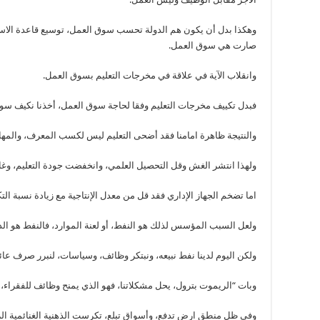
وهكذا بدل أن يكون هم الدولة تحسب سوق العمل، توسيع قاعدة الاس
صارت هي سوق العمل.
وانقلاب الآية في علاقة في مخرجات التعليم بسوق العمل.
فبدل تكييف مخرجات التعليم وفقا لحاجة سوق العمل، أخذنا نكيف سوق
والنتيجة ظاهرة امامنا فقد أضحى التعليم ليس لكسب المعرف، والمه
ولهذا انتشر الغش وقل التحصيل العلمي، وانخفضت جودة التعليم، وغاب ر
اما تضخم الجهاز الإداري فقد قل من معدل الإنتاجية مع زيادة نسبة ال
ولعل السبب المؤسس لذلك هو النفط، أو لعنة الموارد، فالنفط هو الذي
ولكن اليوم لدينا نفط نبيعه، ونبتكر وظائف، وسياسات، لنبرر صرف عائ
وبات “الريموت بترول، يحل مشكلاتنا، فهو الذي يمنح وظائف للفقراء، و
وفي ظل منطق ارض تدفع، وأسواق تبلع، تكرست الذهنية الغنائمية الريع