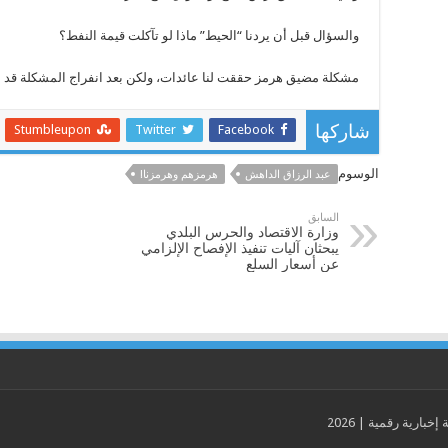
والسؤال قبل أن يردنا “الحيط” ماذا لو تآكلت قيمة النفط؟
مشكلة مضيق هرمز حققت لنا عائدات، ولكن بعد انفراج المشكلة قد 
Stumbleupon
Twitter
Facebook
شاركها
الوسوم
عبد الرزاق الداهش
هرمزهم وهرمزنا!
السابق
وزارة الاقتصاد والحرس البلدي
يبحثان آليات تنفيذ الإفصاح الإلزامي
عن أسعار السلع
ارية رقمية | 2026