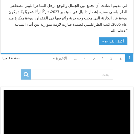
في مدينةٍ اعتادت أن تجمع بين الجمال والوجع، رحل الشاعر الليبي مصطفى
الطرابلسي ضحية إعصار دانيال في سبتمبر 2023، تاركًا إرثًا شعريًا يكاد يكون
نبوءة عن الكارثة التي محَت وجه درنة وأغرقتها في الفقدان. نبوءة مبكرة منذ
عام 2006، كتب الطرابلسي قصيدة صارت لازمة متوارثة بين أبناء المدينة:
“عظم الله …
أكمل القراءة »
1
2
3
4
5
»
...
الأخيرة »
صفحة 1 من 9