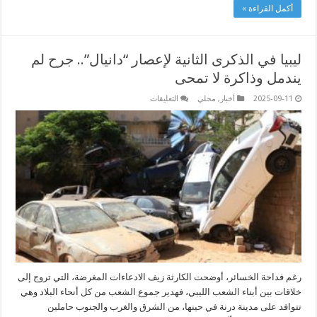
أكمل القراءة »
ليبيا في الذكرى الثانية لإعصار “دانيال”.. جرح لم
يندمل وذاكرة لا تمحى
على
2025-09-11
أخبار
,
محلي
التعليقات
ليبيا
في
الذكرى
الثانية
لإعصار
“دانيال”..
جرح
لم
يندمل
وذاكرة
لا
تمحى
مغلقة
رغم فداحة الخسائر، أوضحت الكارثة زيف الادعاءات المغرضة، التي تروج إلى
خلاقات بين أبناء الشعب الليبي، فهدير جموع الشعب من كل أنحاء البلاد وهي
تتوافد على مدينة درنة في حينها، من الشرق والغرب والجنوب حاملين