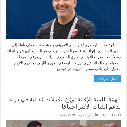
الصباح / مفتاح البسكري أعلن نادي الإفريقي بدرنة، عقب ضمان تأهله إلى
الدور السداسي، إنهاء التعاقد مع المدرب الوطني عبدالحفيظ أربيش، والتعاقد
رسميًا مع المدرب التونسي طارق الحضيري لقيادة الفريق في المرحلة
المقبلة.. ويملك الحضيري تجربة سابقة في الدوري الليبي مع فريق الأنوار
بالأبيار، إلى جانب مسيرة تدريبية في تونس …
أكمل القراءة »
الهيئة الليبية للإغاثة توزّع مكملات غذائية في درنة
لدعم الفئات الأكثر احتياجًا
على
2026-04-27
أخبار
,
محلي
التعليقات
الهيئة
الليبية
للإغاثة