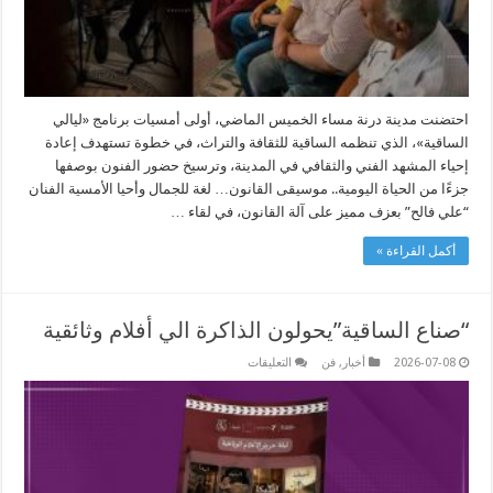
احتضنت مدينة درنة مساء الخميس الماضي، أولى أمسيات برنامج «ليالي
الساقية»، الذي تنظمه الساقية للثقافة والتراث، في خطوة تستهدف إعادة
إحياء المشهد الفني والثقافي في المدينة، وترسيخ حضور الفنون بوصفها
جزءًا من الحياة اليومية.. موسيقى القانون… لغة للجمال وأحيا الأمسية الفنان
“علي فالح” بعزف مميز على آلة القانون، في لقاء …
أكمل القراءة »
“صناع الساقية”يحولون الذاكرة الي أفلام وثائقية
على
2026-07-08
أخبار
,
فن
التعليقات
“صناع
الساقية”يحولون
الذاكرة
الي
أفلام
وثائقية
مغلقة