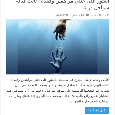
العثور على جثتي مراهقين وفقدان ثالث قبالة
سواحل درنة
على
2025-09-17
أخبار
,
محلي
التعليقات
العثور
على
جثتي
مراهقين
وفقدان
ثالث
قبالة
سواحل
درنة
مغلقة
أفادت وحدة الإنقاذ البحري في طلميثة، بالعثور على جثتي مراهقين وفقدان
ثالث، اليوم الأربعاء، قبالة ساحل مدينة درنة. وأوضحت الوحدة، في بيان
نشرته عبر صفحتها الرسمية على موقع التواصل الاجتماعي، أن المتوفين هما
الشابان عمرو رافع بالعيد (15 عامًا) ومحمد حمد البدري (17 عامًا). وما زالت
عمليات البحث جارية للعثور …
أكمل القراءة »