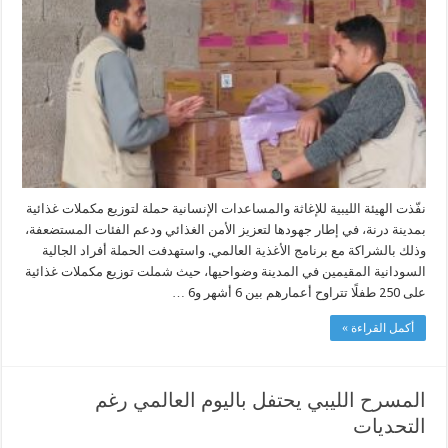
توزّع
مكملات
غذائية
في
درنة
لدعم
الفئات
الأكثر
احتياجًا
مغلقة
نفّذت الهيئة الليبية للإغاثة والمساعدات الإنسانية حملة لتوزيع مكملات غذائية
بمدينة درنة، في إطار جهودها لتعزيز الأمن الغذائي ودعم الفئات المستضعفة،
وذلك بالشراكة مع برنامج الأغذية العالمي. واستهدفت الحملة أفراد الجالية
السودانية المقيمين في المدينة وضواحيها، حيث شملت توزيع مكملات غذائية
على 250 طفلًا تتراوح أعمارهم بين 6 أشهر و6 …
أكمل القراءة »
المسرح الليبي يحتفل باليوم العالمي رغم
التحديات