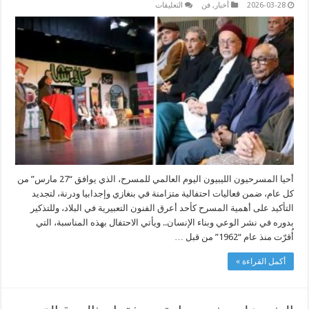
على
2026-03-28
أخبار
,
فن
التعليقات
المسرح
الليبي
يحتفل
باليوم
العالمي
رغم
التحديات
مغلقة
أحيا المسرحيون الليبيون اليوم العالمي للمسرح، الذي يوافق “27 مارس” من
كل عام، ضمن فعاليات احتفالية متزامنة في بنغازي وإجدابيا ودرنة، لتجديد
التأكيد على أهمية المسرح كأحد أعرق الفنون التعبيرية في البلاد، وللتذكير
بدوره في نشر الوعي وبناء الإنسان.. ويأتي الاحتفال بهذه المناسبة، التي
أُقرّت منذ عام “1962” من قبل …
أكمل القراءة »