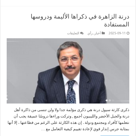
درنة الزاهرة في ذكراها الأليمة ودروسها
المستفادة
على
2025-09-11
أخبار
,
رأي
التعليقات
درنة
الزاهرة
في
ذكراها
الأليمة
ودروسها
المستفادة
مغلقة
ذكرى كارثة سيول درنة هي ذكرى مؤلمة جدا ولا ولن تنسى من ذاكرة أهل
درنة والجبل الأخضر والليبيون أجمع , وتركت وراءها دروسًا عميقة يجب أن
نتعلمها كأفراد ومجتمع ودولة . إن هذه الكارثة على الرغم من فظاعتها ، إلا أنها
بمثابة جرس إنذار قوي لإعادة تقييم كيفية التعامل مع …