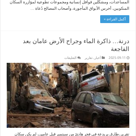
المساعدات، ومشكّلين قوافل إنسانية ومجموعات تطوعية لمؤازرة السكان
المنكوبين، أخرس الأبواق المأجورة، وأصحاب المصالح دُعاة …
أكمل القراءة »
درنة… ذاكرة الماء وجراح الأرض عامان بعد
الفاجعة
على
2025-09-11
أخبار
,
تقارير
التعليقات
درنة…
ذاكرة
الماء
وجراح
الأرض
عامان
بعد
الفاجعة
مغلقة
تقرير..طارق بريدعة في فجرٍ هادئ من سبتمبر قبل عامين، لم يكن سكان