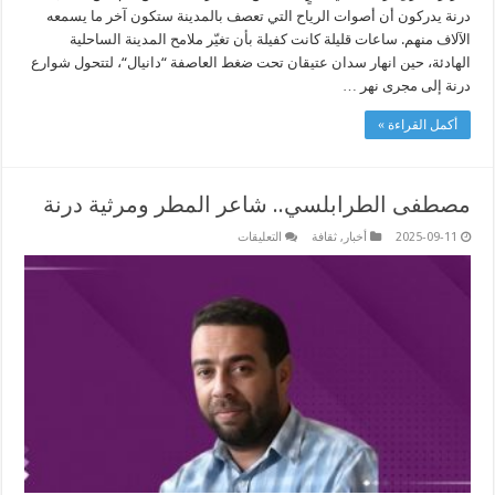
درنة يدركون أن أصوات الرياح التي تعصف بالمدينة ستكون آخر ما يسمعه
الآلاف منهم. ساعات قليلة كانت كفيلة بأن تغيّر ملامح المدينة الساحلية
الهادئة، حين انهار سدان عتيقان تحت ضغط العاصفة “دانيال“، لتتحول شوارع
درنة إلى مجرى نهر …
أكمل القراءة »
مصطفى الطرابلسي.. شاعر المطر ومرثية درنة
على
2025-09-11
أخبار
,
ثقافة
التعليقات
مصطفى
الطرابلسي..
شاعر
المطر
ومرثية
درنة
مغلقة