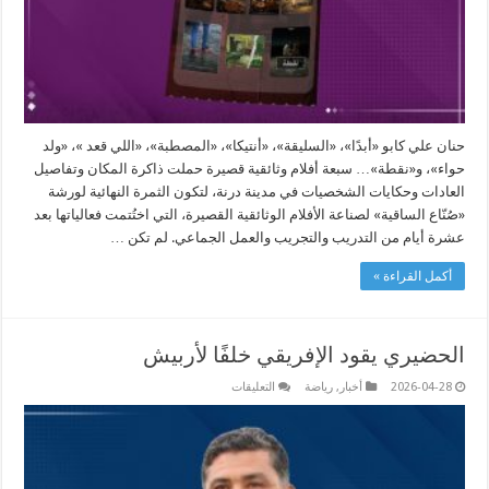
حنان علي كابو «أبدًا»، «السليقة»، «أنتيكا»، «المصطبة»، «اللي قعد »، «ولد
حواء»، و«نقطة»… سبعة أفلام وثائقية قصيرة حملت ذاكرة المكان وتفاصيل
العادات وحكايات الشخصيات في مدينة درنة، لتكون الثمرة النهائية لورشة
«صُنّاع الساقية» لصناعة الأفلام الوثائقية القصيرة، التي اختُتمت فعالياتها بعد
عشرة أيام من التدريب والتجريب والعمل الجماعي. لم تكن …
أكمل القراءة »
الحضيري يقود الإفريقي خلفًا لأربيش
على
2026-04-28
أخبار
,
رياضة
التعليقات
الحضيري
يقود
الإفريقي
خلفًا
لأربيش
مغلقة