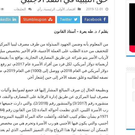
حق الليبية في النقد الاجنبي
على
2019-12-01
اقتصاد
,
الأولى
,
الرئيسية
,
رأي
التعليقات
حق
الليبية
nkedIn
Stumbleupon
Twitter
Facebook
في
النقد
الاجنبي
بقلم / د. طه بعرة – أستاذ القانون
مغلقة
من المعلوم بأنه وضمن الجهود المبذولة من طرف مصرف ليبيا المرك
للتخفيف من حدة الطلب على العملة الأجنبية، قام الأخير بتخصيص مبل
دولار أمريكي في العام 2018م، وو
نصفه لطالبيه وعلق نصفه الآخر إلى حين إشعار آخر.
وبطبيعة الحال إن صرف المبالغ المشار إليها قد خضع لضوابط وآليات
مصرف ليبيا المركزي عن طريق إدارة الرقابة على المصارف والنقد، 
منشوره رقم (3/2017) والمنشور رقم (2/2018)، والتي دا
1971م بشأن نظام كتيب العائلة، وأغفلت حالة المرأة الليبية المتزوج
أجنبي، والتي يكون فيها الأجنبي هو رب الأسرة وتحرم هي من مخصص
الممكن أن تستحقه لولا هذا الزواج وذاك التمييز السلبي، الذي لم يعد 