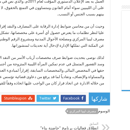
على أن الليبيين سواء أمام القانون ومتساوون في التمتع بالحقوق.. لا ت
بينهم بسبب الجنس أو النسب..
وحيث أن من محاسن ضوابط إدارة الرقابة على المصارف والنقد إقرار
عليا لنظر تظلمات ما يعترض حصول أي أسرة على مخصصاتها، تشكل
مصرف ليبيا المركزي ومصلحة الأحوال المدنية ومشروع الرقم الوطني،
عن المكنة التي تملكها الإدارة لإدخال أية تحديثات لمنشوراتها.
لذلك نوصى بتحديث ضوابط صرف مخصصات أرباب الأسر من النقد الأ
وسد القصور المتمثل في عدم تمكين المرأة الليبية المتزوجة من أجن
حقها في المخصص المالى والمخصصات السابقة، إقراراً لمباديء العدا
والمساواة والإنصاف، وتفادياً لما قد يرفع من دعاوى قضائية تؤسس عل
من خلاله الادارة عن اتخاذ قرار كان من الواجب عليها اتخاذه وفقاً للقوا
Stumbleupon
Twitter
Facebook
شاركها
الوسوم
مصرف ليبيا المركزي
السابق
انطلاق فعاليات برنامج “حاضنة بناء”