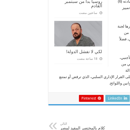
روسيا بدأ من سبتمبر
العمل به بعد الإعلان الدستوري المؤقت لعام 2011م، والذي نص في مادته (6)
القادم
مييز
‏ساعتين مضت
ها لجنة
 من
 فضلاً
لكي لا تفشل الدولة!
جنبي،
بي من
لة
ى القرار الإداري السلبي، الذي ترفض أو تمتنع
نين واللوائح.
Pinterest
LinkedIn
التالي
كلام بالمختصر المفيد لمصر