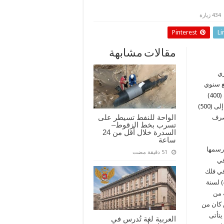
434 زيارة
Pinterest
Li
مقالات مشابهة
زي
غ سنوي
لأرباب الأسر يتم شرائه عن طريق المصارف التجارية، بواقع بدأ بقيمة (400)
أربعمائة دولار أمريكي، لكل فرد من أفراد الأسرة عام 2017م، ثم رفع إلى (500)
الواحة للنفط تسيطر على
صل إلى (1000) في العام 2019م، صرف
تسرب بخط الزقوط–
السدرة خلال أقل من 24
ساعة
 رسمها
في
رت جميعها في فلك
رب الأسرة الليبي، الذي نظمت أحواله المادة (2) من القانون رقم (44) لسنة
ة من
 كان من
يتأتى
العربية لغة تُدرس في