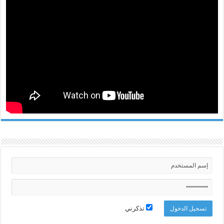
تذكرني