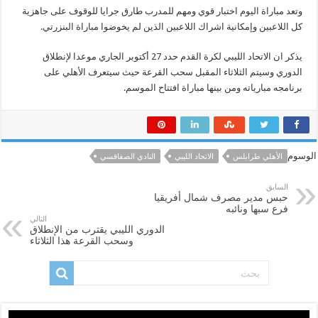
وتعد مباراة اليوم اختبار قوي ومهم للمدرب طارق جرايا للوقوف على جاهزية
كل اللاعبين وإمكانية اشراك اللاعبين الذين لم يخوضوا مباراة البنزرتي.
يذكر ان الاتحاد الليبي لكرة القدم حدد 27 أكتوبر الجاري موعدا لإنطلاق
الدوري وسيتم الثلاثاء المقبل سحب القرعة حيث سيتعرف الأهلي على
برنامجه مبارياته ومن بينها مباراة افتتاح الموسم.
الوسوم
الأهلي طرابلس
الاتحاد الليبي
النادي الصفاقسي
السابق
حبس مدير مصرف شمال أفريقيا
فرع سبها ونائبه
التالي
الدوري الليبي يقترب من الإنطلاق
وسحب القرعة هذا الثلاثاء