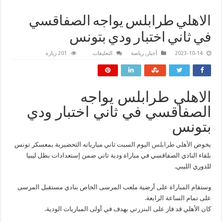
الاهلي طرابلس يواجه الصفاقسي
في ثاني اختبار ودي بتونس
على
2023-10-14
أخبار
,
رياضة
التعليقات
201 زيارة
الاهلي
طرابلس
يواجه
الصفاقسي
في
ثاني
الاهلي طرابلس يواجه
اختبار
ودي
الصفاقسي في ثاني اختبار ودي
بتونس
مغلقة
بتونس
يخوض
الأهلي طرابلس
اليوم السبت ثاني مبارياته التحضيرية بمعسكر تونس
بلقاء النادي الصفاقسي في مباراة ودية تاتي ضمن إستعدادات بطل ليبيا
للدوري الليبي.
وستقام المباراة على أرضية ملعب المرسى الخاص بنادي مستقبل المرسى
على تمام الساعة الرابعة.
كان الأهلي قد فاز على
البنزرت
ي بهدف في أولى المباريات الودية.