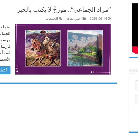
“مراد الجماعي”.. مؤرخٌ لا يكتب بالحبر
على
2026-06-14
أخبار
,
ثقافة
التعليقات
“مراد
الجماعي”..
بينما ي
مؤرخٌ
الجماع
لا
يكتب
مرسمه،
بالحبر
فارساً 
مغلقة
اسماً م
الأسطو
أكمل 