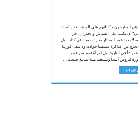
دوّن المؤرخون حكاياتهم على الورق، يختار “مراد
ي” أن يكتب على القماش والجدران.. في
 لا يعود عمر المختار مجرد صفحة في كتاب، بل
يخرج من الذاكرة ممتطياً جواده. ولا تبقى قورينا
نقوشاً في التاريخ، بل امرأةً تعود من عمق
رة لتروض أسداً وتستعيد هيبة مدينةٍ صنعت …
القراءة »