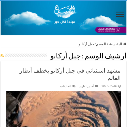
الرئيسية
/
الوسم:
جبل أركانو
أرشيف الوسم :
جبل أركانو
مشهد استثنائي في جبل أركانو يخطف أنظار
العالم
على
2026-05-09
أخبار
,
تقارير
التعليقات
مشهد
استثنائي
في
جبل
أركانو
يخطف
أنظار
العالم
مغلقة