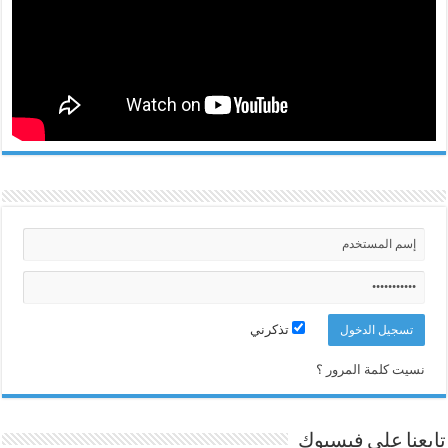
تذكرني
نسيت كلمة المرور ؟
تابعنا على فيسبوك