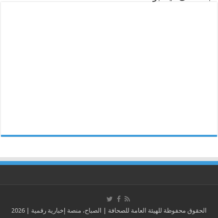
الحقوق محفوظة للهيئة العامة للصحافة | الصباح، منصة إخبارية رقمية | 2026