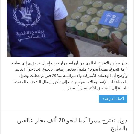
مهددون
بالجوع
الحاد
مع
استمرار
حرب
إيران
مغلقة
حذر برنامج الأغذية العالمي من أن استمرار حرب إيران قد يؤدي إلى تفاقم
أزمة الجوع، مهدداً نحو 45 مليون شخص إضافي بالجوع الحاد حول العالم.
وأوضح أن الهجمات الأميركية والإسرائيلية منذ 28 فبراير عطلت وصول
المساعدات الإنسانية الأساسية، وأدت إلى تأخير إيصال الشحنات المنقذة
للحياة إلى المناطق الأكثر تضرراً. وحذر …
أكمل القراءة »
دول تقترح ممرا آمنا لنحو 20 ألف بحار عالقين
بالخليج