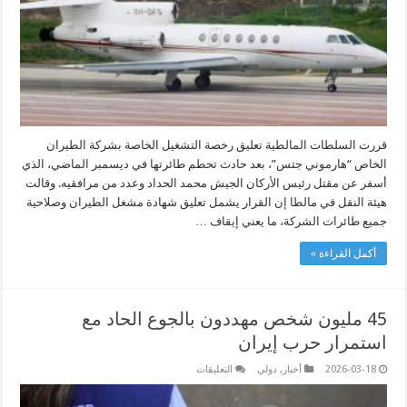
تحطم
طائرتها
المنكوبة
مغلقة
قررت السلطات المالطية تعليق رخصة التشغيل الخاصة بشركة الطيران
الخاص “هارموني جتس”، بعد حادث تحطم طائرتها في ديسمبر الماضي، الذي
أسفر عن مقتل رئيس الأركان الجيش محمد الحداد وعدد من مرافقيه. وقالت
هيئة النقل في مالطا إن القرار يشمل تعليق شهادة مشغل الطيران وصلاحية
جميع طائرات الشركة، ما يعني إيقاف …
أكمل القراءة »
45 مليون شخص مهددون بالجوع الحاد مع
استمرار حرب إيران
على
2026-03-18
أخبار
,
دولي
التعليقات
45
مليون
شخص