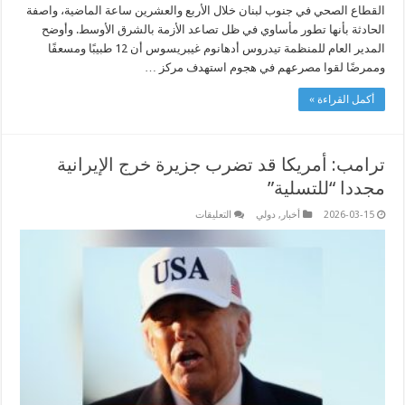
القطاع الصحي في جنوب لبنان خلال الأربع والعشرين ساعة الماضية، واصفة
الحادثة بأنها تطور مأساوي في ظل تصاعد الأزمة بالشرق الأوسط. وأوضح
المدير العام للمنظمة تيدروس أدهانوم غيبريسوس أن 12 طبيبًا ومسعفًا
وممرضًا لقوا مصرعهم في هجوم استهدف مركز …
أكمل القراءة »
ترامب: أمريكا قد تضرب جزيرة خرج الإيرانية
مجددا “للتسلية”
على
2026-03-15
أخبار
,
دولي
التعليقات
ترامب:
أمريكا
قد
تضرب
جزيرة
خرج
الإيرانية
مجددا
“للتسلية”
مغلقة