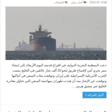
على
2026-03-18
أخبار
,
دولي
التعليقات
دول
تقترح
ممرا
آمنا
لنحو
20
ألف
بحار
عالقين
بالخليج
مغلقة
دعت المنظمة البحرية الدولية، في اقتراح قدمته اليوم الأربعاء، إلى إنشاء
ممر بحري آمن لإفساح طريق لنحو 20 ألف بحار عالقين في الخليج بسبب
الحرب الأمريكية الإسرائيلية على إيران. وتوقفت مئات السفن في أماكنها
وتوقفت عن الإبحار منذ أن هددت طهران بمهاجمة السفن التي تحاول مغادرة
الخليج عبر مضيق هرمز. …
أكمل القراءة »