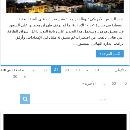
هدد الرئيس الأمريكي “دونالد ترامب” بشن ضربات على البنية التحتية
النفطية في جزيرة “خرج” الإيرانية، ما لم توقف طهران هجماتها على السفن
في مضيق هرمز،. وسيعمل هذا التحذير على زيادة التوتر داخل أسواق الطاقة،
التي تعاني بالفعل من اضطراب لم يسبق له مثيل في الإمدادات.. وأرفق
ترامب إنذاره النهائي، بمنشور …
أكمل القراءة »
21
« الأولى
...
10
«
19
20
22
23
صفحة 21 من 400
30
»
40
50
...
الأخيرة »