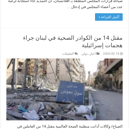
صياغة قرارات المجلس المتعلقة بـ أفغانستان، أن التمديد جاء استجابةً لرغبة
عدد من أعضاء المجلس في إدخال …
أكمل القراءة »
مقتل 14 من الكوادر الصحية في لبنان جراء
هجمات إسرائيلية
على
2026-03-16
أخبار
,
دولي
التعليقات
مقتل
14
من
الكوادر
الصحية
في
لبنان
جراء
هجمات
إسرائيلية
مغلقة
الصباح/ وكالات أدانت منظمة الصحة العالمية مقتل 14 من العاملين في