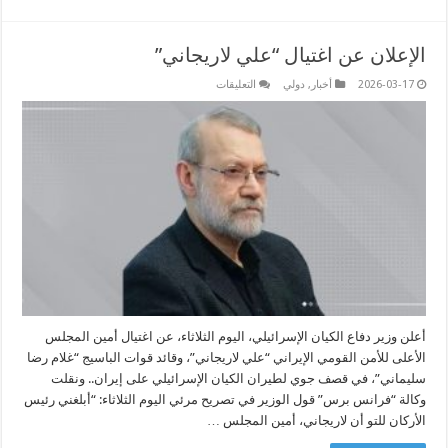
الإعلان عن اغتيال “علي لاريجاني”
على
2026-03-17
أخبار
,
دولي
التعليقات
الإعلان
عن
اغتيال
“علي
لاريجاني”
مغلقة
أعلن وزير دفاع الكيان الإسرائيلي، اليوم الثلاثاء، عن اغتيال أمين المجلس
الأعلى للأمن القومي الإيراني “علي لاريجاني”، وقائد قوات الباسيج “غلام رضا
سليماني”، في قصف جوي لطيران الكيان الإسرائيلي على إيران.. ونقلت
وكالة “فرانس برس” قول الوزير في تصريح مرئي اليوم الثلاثاء: “أبلغني رئيس
الأركان للتو أن لاريجاني، أمين المجلس …