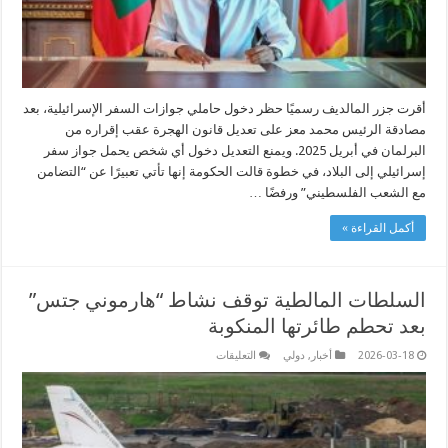
أقرت جزر المالديف رسميًا حظر دخول حاملي جوازات السفر الإسرائيلية، بعد
مصادقة الرئيس محمد معز على تعديل قانون الهجرة عقب إقراره من
البرلمان في أبريل 2025. ويمنع التعديل دخول أي شخص يحمل جواز سفر
إسرائيلي إلى البلاد، في خطوة قالت الحكومة إنها تأتي تعبيرًا عن “التضامن
مع الشعب الفلسطيني” ورفضًا …
أكمل القراءة »
السلطات المالطية توقف نشاط “هارموني جتس”
بعد تحطم طائرتها المنكوبة
على
2026-03-18
أخبار
,
دولي
التعليقات
السلطات
المالطية
توقف
نشاط
“هارموني
جتس”
بعد