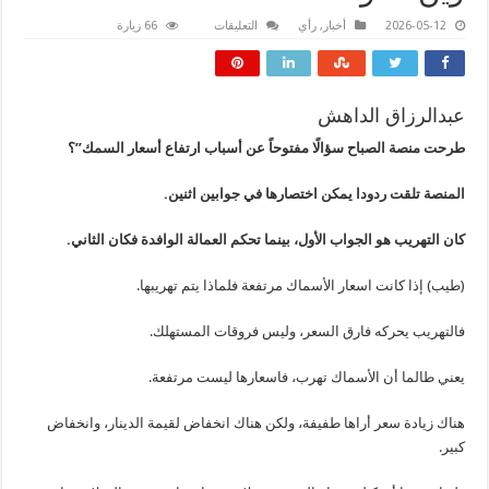
على
2026-05-12
أخبار
,
رأي
التعليقات
66 زيارة
وين
الحواتة؟
مغلقة
عبدالرزاق الداهش
طرحت منصة الصباح سؤالًا مفتوحاً عن أسباب ارتفاع أسعار السمك”؟
المنصة تلقت ردودا يمكن اختصارها في جوابين اثنين.
كان التهريب هو الجواب الأول، بينما تحكم العمالة الوافدة فكان الثاني.
(طيب) إذا كانت اسعار الأسماك مرتفعة فلماذا يتم تهريبها.
فالتهريب يحركه فارق السعر، وليس فروقات المستهلك.
يعني طالما أن الأسماك تهرب، فاسعارها ليست مرتفعة.
هناك زيادة سعر أراها طفيفة، ولكن هناك انخفاض لقيمة الدينار، وانخفاض
كبير.