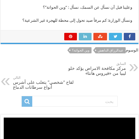
وعلينا قبل أن نسأل عن السمك، نسأل : “وين الحواتة”؟
ونسأل الوزارة: كم مرفأ صيد تحول إلى محطة للهجرة غير الشرعية؟
الوسوم
عبدالرزاق الداهش
وين الحواتة؟
السابق
مركز مكافحة الامراض يؤكد خلو
ليبيا من «فيروس هانتا»
التالي
لقاح “شخصي” يتغلب على أشرس
أنواع سرطانات الدماغ