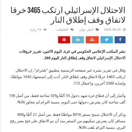
الاحتلال الإسرائيلي ارتكب 3465 خرقا
لاتفاق وقف إطلاق النار
على
2026-06-29
أخبار
,
دولي
التعليقات
19 زيارة
الاحتلال
الإسرائيلي
ارتكب
3465
خرقا
نشر المكتب الإعلامي الحكومي في غزة، اليوم الاثنين، تقرير خروقات
لاتفاق
وقف
الاحتلال الإسرائيلي
لاتفاق وقف إطلاق النار لليوم 260.
إطلاق
النار
مغلقة
وقال في تقرير نشره عبر صفحته الرسمية بتطبيق “تلجرام”، إن الاحتلال
ارتكب 3465 خرقًا لاتفاق وقف إطلاق النار، أدت إلى استشهاد 1045 مواطنًا،
وإصابة 3380 آخرين، واعتقال 113.
وأشار إلى أن قطاع غزة شهد دخول 55 ألفًا و539 شاحنة فقط، من أصل 156
ألف شاحنة كان يفترض دخولها حتى اليوم، بنسبة التزام لم تتجاوز 36%.
وذكر أن الاحتلال سمح بسفر 8016 مواطنًا فقط، من أصل 21 ألفًا و800
مسافر كان يفترض تمكينهم من السفر منذ أن تم الاتفاق على فتح معبر رفح
البري، بنسبة التزام بلغت 36%.