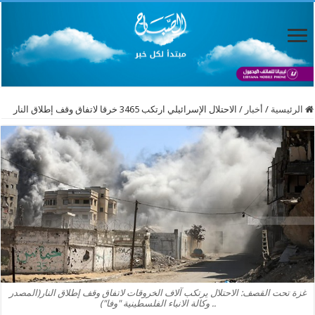
الرئيسية
/
أخبار
/
الاحتلال الإسرائيلي ارتكب 3465 خرقا لاتفاق وقف إطلاق النار
​غزة تحت القصف: الاحتلال يرتكب آلاف الخروقات لاتفاق وقف إطلاق النار(المصدر
.. وكالة الانباء الفلسطينية "وفا")