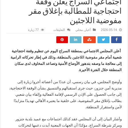
اجتماعي السراج يعلن وقفة
احتجاجية للمطالبة بإغلاق مقر
مفوضية اللاجئين
على
2026-05-14
أخبار
,
محلي
التعليقات
77 زيارة
اجتماعي
السراج
يعلن
وقفة
احتجاجية
أعلن المجلس الاجتماعي بمنطقة السراج اليوم عن تنظيم وقفة احتجاجية
للمطالبة
بإغلاق
شعبية أمام مقر
مفوضية اللاجئين
بالمنطقة، وذلك في إطار تحركاته الرامية
مقر
مفوضية
إلى معالجة ما وصفه بتدهور الأوضاع الأمنية وتصاعد المخاوف لدى سكان
اللاجئين
المنطقة خلال الفترة الأخيرة
.
مغلقة
وأوضح المجلس، في بيان رسمي، أن عددًا من أعضائه أجروا زيارة إلى
مديرية أمن
جنزور
، حيث جرى استقبالهم والتنسيق بشأن الوقفة الاحتجاجية،
إلى جانب الحصول على الإذن الرسمي لإقامة الفعالية وإلقاء بيان شعبي
يطالب بإغلاق مقر المفوضية، على خلفية ما يعتبره الأهالي تهديدًا متزايدًا
لأمن واستقرار المنطقة.
وأشار البيان إلى أن المجلس عقد كذلك اجتماعات مع عميد بلدية جنزور
ومركز شرطة السراج، مؤكدًا أن الجهات المعنية أبدت دعمها لتحركات