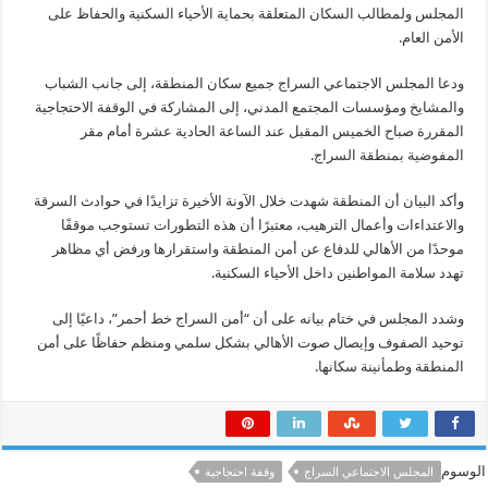
المجلس ولمطالب السكان المتعلقة بحماية الأحياء السكنية والحفاظ على
الأمن العام.
ودعا المجلس الاجتماعي السراج جميع سكان المنطقة، إلى جانب الشباب
والمشايخ ومؤسسات المجتمع المدني، إلى المشاركة في الوقفة الاحتجاجية
المقررة صباح الخميس المقبل عند الساعة الحادية عشرة أمام مقر
المفوضية بمنطقة السراج.
وأكد البيان أن المنطقة شهدت خلال الآونة الأخيرة تزايدًا في حوادث السرقة
والاعتداءات وأعمال الترهيب، معتبرًا أن هذه التطورات تستوجب موقفًا
موحدًا من الأهالي للدفاع عن أمن المنطقة واستقرارها ورفض أي مظاهر
تهدد سلامة المواطنين داخل الأحياء السكنية.
وشدد المجلس في ختام بيانه على أن “أمن السراج خط أحمر”، داعيًا إلى
توحيد الصفوف وإيصال صوت الأهالي بشكل سلمي ومنظم حفاظًا على أمن
المنطقة وطمأنينة سكانها.
الوسوم
المجلس الاجتماعي السراج
وقفة احتجاجية