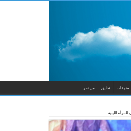
منوعات
تحليق
من نحن
 للمرأة الليبية