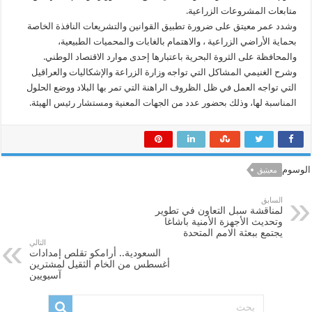
متابعات المشروعات الزراعية.
وشدد عمر معيتق على ضرورة تطبيق القوانين والتشريعات النافذة الخاصة
بحماية الأراضي الزراعية ، والاهتمام بالغابات والمحميات الطبيعية،
والمحافظة على الثروة البحرية باعتبارها إحدى موارد الاقتصاد الوطني.
وشرح الغنيمي المشاكل التي تواجه وزارة الزراعة والإشكاليات والعراقيل
التي تواجه العمل في ظل الظروف الراهنة التي تمر بها البلاد ووضع الحلول
المناسبة لها، وذلك بحضور عدد من الجهات المعنية ومستشار رئيس الهيئة.
الوسوم
معيتيق
السابق
لمناقشة سبل التعاون في تطوير
وتحديث الأجهزة الأمنية باشاغا
يجتمع ببعثة الامم المتحدة
التالي
السعودية.. أرامكو تقلص إمدادات
أغسطس من الخام الثقيل لمشترين
آسيويين