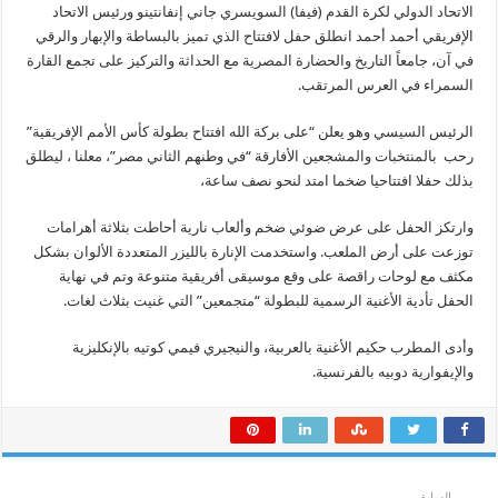
الاتحاد الدولي لكرة القدم (فيفا) السويسري جاني إنفانتينو ورئيس الاتحاد
الإفريقي أحمد أحمد انطلق حفل لافتتاح الذي تميز بالبساطة والإبهار والرقي
في آن، جامعاً التاريخ والحضارة المصرية مع الحداثة والتركيز على تجمع القارة
السمراء في العرس المرتقب.
الرئيس السيسي وهو يعلن “على بركة الله افتتاح بطولة كأس الأمم الإفريقية”
رحب بالمنتخبات والمشجعين الأفارقة “في وطنهم الثاني مصر”، معلنا ، ليطلق
بذلك حفلا افتتاحيا ضخما امتد لنحو نصف ساعة،
وارتكز الحفل على عرض ضوئي ضخم وألعاب نارية أحاطت بثلاثة أهرامات
توزعت على أرض الملعب. واستخدمت الإنارة بالليزر المتعددة الألوان بشكل
مكثف مع لوحات راقصة على وقع موسيقى أفريقية متنوعة وتم في نهاية
الحفل تأدية الأغنية الرسمية للبطولة “متجمعين” التي غنيت بثلاث لغات.
وأدى المطرب حكيم الأغنية بالعربية، والنيجيري فيمي كوتيه بالإنكليزية
والإيفوارية دوبيه بالفرنسية.
السابق