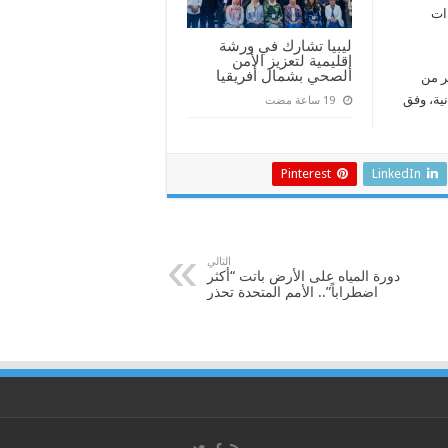
ءات
ليبيا تشارك في ورشة
إقليمية لتعزيز الأمن
الصحي بشمال أفريقيا
با، بينهم أكثر من
نية، وفق
Pinterest
LinkedIn
التالي
دورة المياه على الأرض باتت “أكثر
اضطراباً”.. الأمم المتحدة تحذر