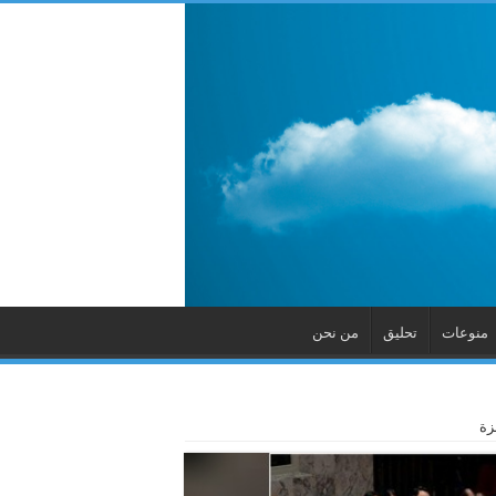
منوعات
تحليق
من نحن
زة