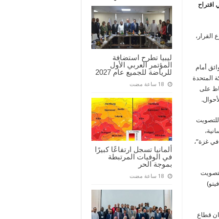
 اقتراح
القرار،
ليبيا تطرح استضافة
المؤتمر العربي الأول
ائق أمام
للرياضة للجميع عام 2027
ة المتحدة
اظ على
أحوال.
للتصويت
انية،
في غزة”،
ألمانيا تسجل ارتفاعًا كبيرًا
في الوفيات المرتبطة
بموجة الحر
لتصويت
يتو)