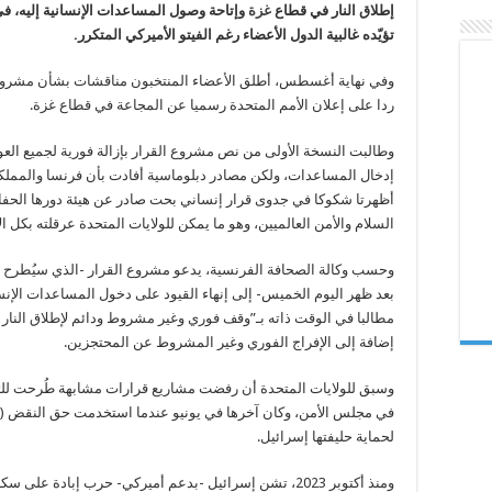
جديد
إطلاق النار في قطاع
غزة
وإتاحة وصول المساعدات الإنسانية إليه، في
بشأن
غزة
تؤيّده غالبية الدول الأعضاء رغم الفيتو الأميركي المتكرر.
مغلقة
وفي نهاية أغسطس، أطلق الأعضاء المنتخبون مناقشات بشأن مشروع 
ردا على إعلان الأمم المتحدة رسميا عن المجاعة في قطاع غزة.
وطالبت النسخة الأولى من نص مشروع القرار بإزالة فورية لجميع العو
إدخال المساعدات، ولكن مصادر دبلوماسية أفادت بأن فرنسا والمملك
أظهرتا شكوكا في جدوى قرار إنساني بحت صادر عن هيئة دورها الحف
السلام والأمن العالميين، وهو ما يمكن للولايات المتحدة عرقلته بكل ال
وحسب وكالة الصحافة الفرنسية، يدعو مشروع القرار -الذي سيُطرح 
بعد ظهر اليوم الخميس- إلى إنهاء القيود على دخول المساعدات الإنس
مطالبا في الوقت ذاته بـ”وقف فوري وغير مشروط ودائم لإطلاق النار 
إضافة إلى الإفراج الفوري وغير المشروط عن المحتجزين.
وسبق للولايات المتحدة أن رفضت مشاريع قرارات مشابهة طُرحت ل
في مجلس الأمن، وكان آخرها في يونيو عندما استخدمت حق النقض (ف
لحماية حليفتها إسرائيل.
ومنذ أكتوبر 2023، تشن إسرائيل -بدعم أميركي- حرب إبادة على سكان قطاع