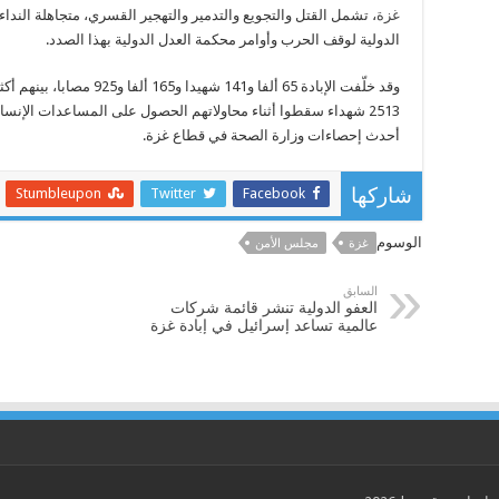
غزة
، تشمل القتل والتجويع والتدمير والتهجير القسري، متجاهلة الندا
الدولية لوقف الحرب وأوامر محكمة العدل الدولية بهذا الصدد.
وقد خلّفت الإبادة 65 ألفا و141 شهيدا و165 ألفا و925 مصا
2513 شهداء سقطوا أثناء محاولاتهم الحصول على المساعدات الإنسا
أحدث إحصاءات وزارة الصحة في قطاع غزة.
Stumbleupon
Twitter
Facebook
شاركها
الوسوم
غزة
مجلس الأمن
السابق
العفو الدولية تنشر قائمة شركات
عالمية تساعد إسرائيل في إبادة غزة