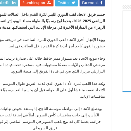
يتوج
nkedIn
Stumbleupon
Twitter
Facebook
بطلاً
للدوري
الليبي
حسم فريق الاتحاد لقب الدوري الليبي ل
كرة القدم داخل الصالات
للمو
لكرة
القدم
الرياضي 2025-2026، بعدما تُوج رسميًا بالبطولة مساء اليوم، إثر
داخل
الصالات
الزهراء من المباراة الأخيرة في مرحلة الإياب، التي استضافتها مدينة د
للمرة
السادسة
في
وبهذا الإنجاز، أحرز الاتحاد لقب الدوري للمرة السادسة في تاريخه، مؤك
تاريخه
مغلقة
حضوره القوي كأحد أبرز أندية كرة القدم داخل الصالات في ليبيا.
وجاء تتويج الاتحاد بعد مشوار مميز حافظ خلاله على صدارة ترتيب ال
مرحلتي الذهاب والإياب، مقدمًا مستويات فنية مستقرة تحت قيادة ال
البرازيلي بيريرا، الذي نجح في قيادة الفريق إلى منصة التتويج.
ويُعد هذا اللقب ثمرة الأداء القوي الذي قدمه الفريق طوال الموسم
الاتحاد نفسه منافسًا أول على البطولة، قبل أن يحسم اللقب رسميًا ف
منافسات الإياب.
ويتطلع الاتحاد إلى مواصلة موسمه الناجح، إذ يستعد لخوض نهائيات
الكأس، إلى جانب منافسات كأس السوبر، أملاً في إضافة لقب جدي
خزائنه، بعدما كان قد توج بلقب السوبر في الموسم الماضي إثر ف
فريق السويحلي.