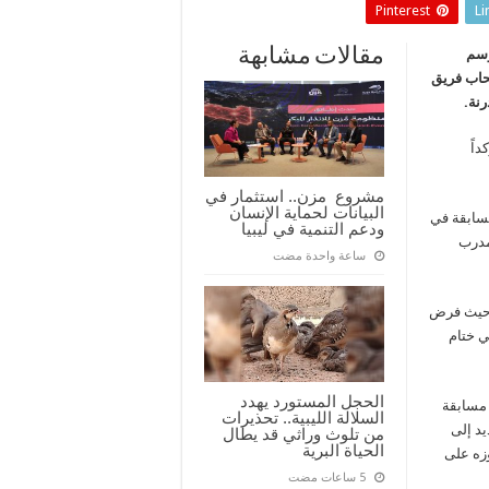
Pinterest
Li
مقالات مشابهة
سم
 انسحاب فريق
رنة.
داً
مشروع مزن.. استثمار في
البيانات لحماية الإنسان
مسابقة في
ودعم التنمية في ليبيا
مدرب
‏ساعة واحدة مضت
، حيث فرض
ي ختام
الحجل المستورد يهدد
 مسابقة
السلالة الليبية.. تحذيرات
د إلى
من تلوث وراثي قد يطال
الحياة البرية
وزه على