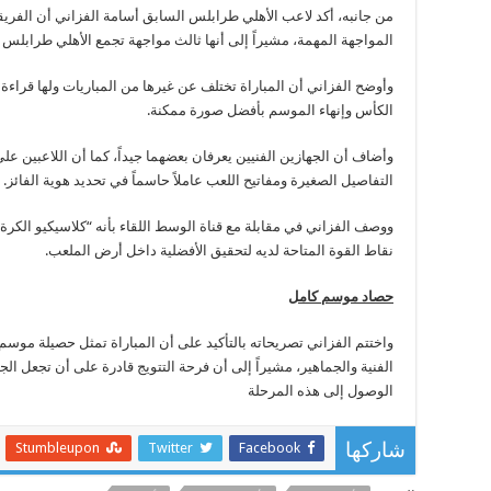
من جانبه، أكد لاعب الأهلي طرابلس السابق أسامة الفزاني أن الفري
المواجهة المهمة، مشيراً إلى أنها ثالث مواجهة تجمع الأهلي طرابلس و
وأوضح الفزاني أن المباراة تختلف عن غيرها من المباريات ولها قراء
الكأس وإنهاء الموسم بأفضل صورة ممكنة.
وأضاف أن الجهازين الفنيين يعرفان بعضهما جيداً، كما أن اللاعبين عل
التفاصيل الصغيرة ومفاتيح اللعب عاملاً حاسماً في تحديد هوية الفائز.
ووصف الفزاني في مقابلة مع قناة الوسط اللقاء بأنه “كلاسيكيو الكرة 
نقاط القوة المتاحة لديه لتحقيق الأفضلية داخل أرض الملعب.
حصاد موسم كامل
واختتم الفزاني تصريحاته بالتأكيد على أن المباراة تمثل حصيلة موسم 
الفنية والجماهير، مشيراً إلى أن فرحة التتويج قادرة على أن تجعل ا
الوصول إلى هذه المرحلة
Stumbleupon
Twitter
Facebook
شاركها