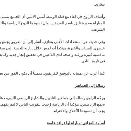
بنغازي.
وأضاف الزاوي في لقاء مع قناة الوسط أمس الاثنين أن الجميع يتمنى 
المباراة بصورة تليق باسم الفريقين، وأن تسودها الروح الرياضية وال
الشريف.
وفي حديثه عن استعدادات الأهلي بنغازي، أشار إلى أن الفريق يجمع ب
عنصري الشباب والخبرة، مؤكداً أنه لمس خلال زيارته للحصة التدريبية 
تنافسية كبيرة ورغبة واضحة لدى اللاعبين في تحقيق إنجاز جديد وكتاب
في تاريخ النادي.
كما أعرب عن تمنياته بالتوفيق للفريقين، متمنياً أن يكون الفوز من نص
رسالة إلى الجماهير
ووجّه الزاوي رسالة إلى جماهير الناديين والشارع الرياضي الليبي، دعا ف
تجمع الرياضيين، مؤكداً أن الرياضة وُجدت لتقريب الناس لا لتفريقهم، 
يجب أن تسودها الأخلاق والاحترام.
أسامة الفزاني: مباراة لها قراءة خاصة