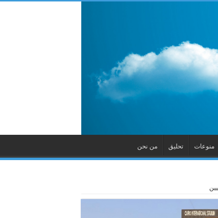
منوعات
تحليق
من نحن
يين