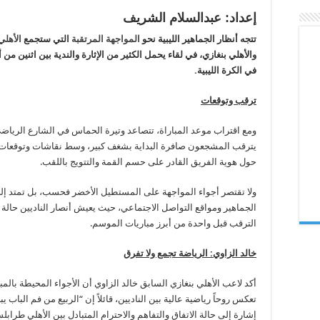
قمة
كأس
إعداد: عبدالسلام الشريف
ليبيا
بين
تتجه أنظار الجماهير الليبية نحو
المواجهة المرتقبة
التي ستجمع
الأهل
الأهليين
مغلقة
والأهلي بنغازي، في لقاء يحمل الكثير من الإثارة والندية بين اثنين من أك
في الكرة الليبية.
ترقب وتوقعات
ومع اقتراب موعد المباراة، تتصاعد وتيرة الحماس في الشارع الرياض
يترقب المشجعون صافرة البداية بشغف كبير، وسط نقاشات وتوقعات
حول هوية الفريق القادر على حسم القمة والتتويج باللقب.
ولا تقتصر أجواء المواجهة على المستطيل الأخضر فحسب، بل تمتد إل
الجماهير ومواقع التواصل الاجتماعي، حيث يعيش أنصار الناديين حالة
الترقب قبل واحدة من أبرز مباريات الموسم.
خالد الزاوي: الرياضة تجمع ولا تفرق
أكد لاعب الأهلي بنغازي السابق خالد الزاوي أن الأجواء المحيطة بالمبا
تعكس روحاً رياضية عالية بين الناديين، قائلاً إن “الربيع من فم الباب ي
إشارة إلى حالة الاتفاق والتفاهم والاحترام المتبادل بين الأهلي طرابل