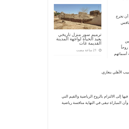
أن تخرج
تنافس
ترميم سور منزل تاريخي
يعيد الحياة لواجهة المدينة
ين
القديمة غات
روحاً
ة أسمائهم
يب الأهلي بنغازي.
يها إلى الالتزام بالروح الرياضية والقيم التي
وأن المباراة تبقى في النهاية منافسة رياضية