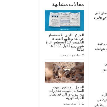
مقالات مشابهة
ي طرابلس
بر الأندية
المركز الليبي للاستشعار
عن بُعد وعلوم الفضاء:
الخميس 13 أغسطس غرة
ي، حيث
شهر ربيع الأول 1448 هـ
 متواصلة
فلكيًا
‏ساعة واحدة مضت
ى
 من
الحجل المستورد يهدد
السلالة الليبية.. تحذيرات
من تلوث وراثي قد يطال
راة
الحياة البرية
بان”، في
س والأهلي