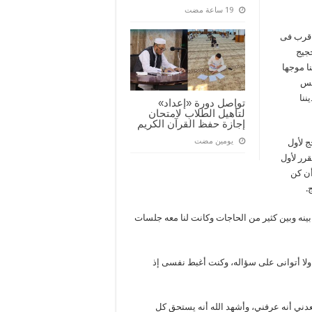
 قرب فى
جيج
نا موجها
لس
ننا
تواصل دورة «إعداد»
لتأهيل الطلاب لامتحان
إجازة حفظ القرآن الكريم
‏يومين مضت
 لأول
قرر لأول
أن كن
.
نه وبين كثير من الحاجات وكانت لنا معه جلسات
لا أتوانى على سؤاله، وكنت أغبط نفسى إذ
دني أنه عرفني، وأشهد الله أنه يستحق كل