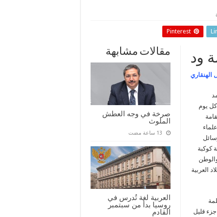
Pinterest
Li
مقالات مشابهة
 ود
ل الهنقاري
د
كل يوم
صرخة في وجه العطش
قامة
الملوث
علماء
سائل
ة كوكبة
والوطن
د العربية
العربية لغة تُدرس في
لمة
روسيا بدأ من سبتمبر
القادم
جزء قليل