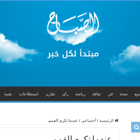
مع
صحة
فن
ثقافة
رياضة
رأي
تقارير
استطلاعات
تقنية
الرئيسية
/
أجتماعي
/
عندما تكرم القمم