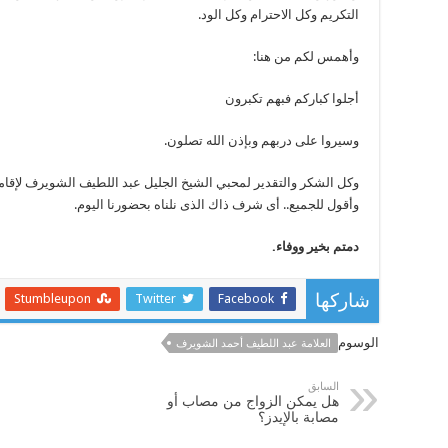
التكريم وكل الاحترام وكل الود.
وأهمس لكم من هنا:
أجلوا كباركم فبهم تكبرون
وسيروا على دربهم وبإذن الله تصلون.
وكل الشكر والتقدير لمحبي الشيخ الجليل عبد اللطيف الشويرف لإقامة 
وأقول للجميع.. أى شرف ذاك الذى نلناه بحضورنا اليوم.
دمتم بخير ووفاء.
Stumbleupon
Twitter
Facebook
شاركها
الوسوم
العلامة عبد اللطيف أحمد الشويرف
السابق
هل يمكن الزواج من مصاب أو
مصابة بالإيدز؟