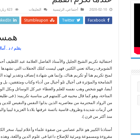
عندما تكرم القمم
على
2020-02-10
أجتماعي
,
الرئيسية
التعليقات
623 زيارة
عندما
تكرم
nkedIn
Stumbleupon
Twitter
Facebook
القمم
مغلقة
همسة
بقلم / د . آما
احتفالية تكريم الشيخ الجليل والأستاذ الفاضل العلامة عبد اللطيف أحم
الشويرف رسالة تعني الكثير، فهى ليست كتلك الحفلات التى نشهدها 
لمنح تكريم هنا أو تكريم هناك، وإنما هي شهادة إنصاف وتقدير لهذه ال
الشامخة والمؤثرة فى أجيال تلو أجيال من أدباء وكتاب ومثقفين، بل و
أيضا، فهو شخص وهب نفسه للعلم والعطاء عبر كل الوسائل وبكل الو
المتاحة، وهو كما قال محبيه فى كلمتهم فى مناسبة تكريمه: ( فى طليع
من الرواد المحترمة من معاصريه الذين بذلوا النفس والنفيس للدين 
في أزمات شديدة وظروف قاسية بائسة عرفتها بلادنا العزيزة ليبيا والبلا
منذ أكثر من قرن ).
أستاذنا الكبير هو عالم عصامي من صفوة علماء وأعلام ليبيا، سخر الك
مقروءة ومسموعة ومرئية للإصلاح داعيا فى علوم الدين واللغة، وهذه 