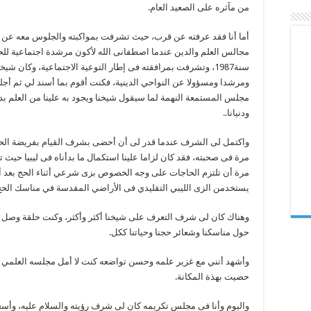
من مآثره على الصعيد العام.
أما أنا فقد عرفته عن قرب، حيث تشرفت بمواكبته والجلوس معه عن
مجالس العلم والدين عندما اصطفانى الله لأكون مرشدة اجتماعية للح
سنة1987، وتشرفت بمرافقته فى إطار التوعية الاجتماعية، وكان شيخ
ومرشدا ومسؤولا عن النواحي الدينية، فكنت أقوم بما أسند لي ثم أج
مجلس المستمعة النهمة لما سيقول شيخنا ويجود به علينا من العلم بدي
ودنيانا..
واكتمل لى الشرف عندما قدر لى أن أحضى بشرف القيام بفريضة الحج
مرة فى صحبته، فقد كان لزاما علينا استكمال ما بدأناه فى ليبيا حيث ت
مرة أن تلتزم الحاجات على وجه الخصوص بزى شرعي أثناء الحج بعد 
يستخدمن الزى الليبي التقليدي فى الأراضي المقدسة في مناسك الحج
وهناك كان لى شرف التعرف على شيخنا أكثر وأكثر، وكنت حلقة وصل بي
حول مناسكنا وشعائر حجنا وحياتنا ككل.
وأشهد أنني مع غزير علمه وحسن تواضعه كنت لا أمل مجلسه العلمي و
حضيت بهذة المكانة.
واليوم وأنا فى مجلس تكريمه كان لى شرف رؤيته والسلام عليه، وأسع