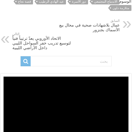
الوسوم
الاندماج المجتمعي
دور الأسرة
عبد الهادي الرطيب
قصة نجاح
متلازمة داون
السابق
عمال بلاشهادات صحية في محال بيع
الأسماك بجنزور
التالي
الاتحاد الأوروبي يعدّ ترتيباً فنياً
لتوسيع تدريب خفر السواحل الليبي
داخل الأراضي الليبية