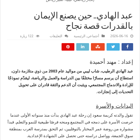
عبد الهادي.. حين يصنع الإيمان
بالقدرات قصة نجاح
على
2026-06-16
أجتماعي
,
الرئيسية
التعليقات
122 زيارة
عبد
الهادي..
حين
يصنع
الإيمان
بالقدرات
إعداد : مهند أحميدة
قصة
نجاح
عبد الهادي الرطيب، شاب ليبي من مواليد عام 2003
من ذوي متلازمة داون
،
مغلقة
استطاع أن يرسم مسارًا مختلفًا بين الدراسة والعمل والرياضة، ليقدّم نموذجًا
للإرادة والاندماج المجتمعي، ويثبت أن الدعم والثقة قادران على تحويل
التحديات إلى إنجازات.
البدايات والأسرة
تقول والدته كريمة سعود إن رحلة عبد الهادي بدأت منذ سنواته الأولى عندما
حرصت الأسرة على دمجه في المجتمع ومنحه فرصًا طبيعية للنمو والتعلم. فبدأ
مشواره من روضة عمر المختار بالنوفليين، ثم التحق بمدرسة العرب بمنطقة
سوق الجمعة، وواصل دراسته حتى تحصل على الشهادة الإعدادية.