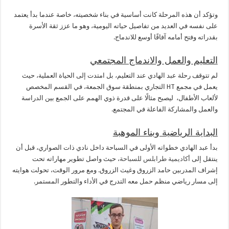
وتؤكد أن هذه المرحلة كانت أساسية في بناء شخصيته، خاصة عندما بدأ يعتمد
على نفسه في العديد من تفاصيل حياته اليومية، وهو ما عزز ثقة الأسرة
بقدراته وفتح أمامه آفاقًا أوسع للاندماج.
التعليم والعمل والاندماج المجتمعي
لم تتوقف رحلة عبد الهادي عند التعليم، بل امتدت إلى الحياة العملية، حيث
يعمل في مجمع HT التجاري بمنطقة سوق الجمعة، في القسم المخصص
لألعاب الأطفال،
ليصبح مثالًا على قدرة ذوي الهمم على الجمع بين الدراسة
والعمل والمشاركة الفاعلة في المجتمع.
البداية الرياضية وبناء الموهبة
بدأ عبد الهادي خطواته الأولى في السباحة داخل نادي ذات الصواري، قبل أن
ينتقل إلى
أكاديمية طرابلس للسباحة
، حيث واصل تطوير مهاراته تحت
إشراف المدربين حامد الزروق وغيث الزروق. ومع مرور الوقت، تحولت هوايته
إلى مسار رياضي منظم حمل معه التدرج في الأداء والتطور المستمر.