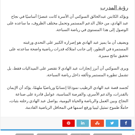
رؤية المدرب
ويؤكد الكابتن عبدالخالق السوكني أن الأسرة كانت عنصرًا أساسيًا في نجاح
عبد الهادي، من خلال الدعم المستمر وتحمل مختلف الظروف، ما ساعده على
الوصول إلى هذا المستوى في رياضة السباحة.
ويضيف أن ما يميز عبد الهادي هو إصراره الكبير على التحدي ورغبته
المستمرة في التطور، إلى جانب امتلاكه قدرات رياضية واضحة ساعدته على
تحقيق نتائج مميزة.
ويرى السوكني أن أبرز إنجازات عبد الهادي لا تقتصر على الميداليات فقط، بل
تشمل تطوره المستمر وتألقه داخل رياضة السباحة.
تُجسد قصة عبد الهادي الرطيب نموذجًا إنسانيًا ورياضيًا ملهمًا، يؤكد أن الإيمان
بالقدرات، والدعم الأسري، والفرصة المناسبة، عوامل قادرة على صناعة
النجاح. وبين العمل والرياضة والحياة اليومية، يواصل عبد الهادي رحلته بثبات،
حاملًا طموح تمثيل ليبيا ورفع اسمها في المحافل الرياضية القادمة.