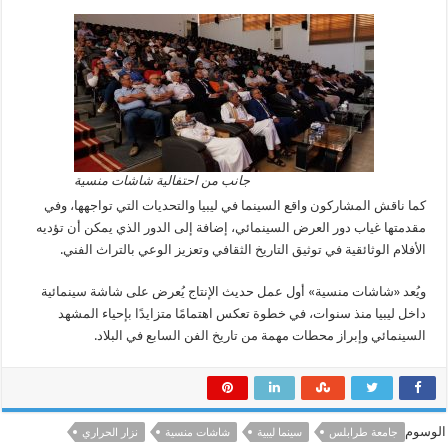
جانب من احتفالية شاشات منسية
كما ناقش المشاركون واقع السينما في ليبيا والتحديات التي تواجهها، وفي
مقدمتها غياب دور العرض السينمائي، إضافة إلى الدور الذي يمكن أن تؤديه
الأفلام الوثائقية في توثيق التاريخ الثقافي وتعزيز الوعي بالتراث الفني.
ويُعد «شاشات منسية» أول عمل حديث الإنتاج يُعرض على شاشة سينمائية
داخل ليبيا منذ سنوات، في خطوة تعكس اهتمامًا متزايدًا بإحياء المشهد
السينمائي وإبراز محطات مهمة من تاريخ الفن السابع في البلاد.
الوسوم
جامعة طرابلس‪
سينما ليبية
شاشات منسية
نزار الحراري