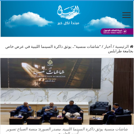
الرئيسية
/
أخبار
/
“شاشات منسية”.. يوثق ذاكرة السينما الليبية في عرض خاص
بجامعة طرابلس
شاشات منسية يوثق ذاكرة السينما الليبية. مصدر الصورة: منصة الصباح تصوير
أمين العامري.