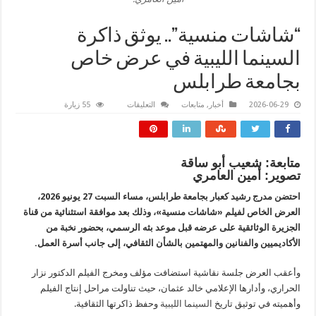
“شاشات منسية”.. يوثق ذاكرة
السينما الليبية في عرض خاص
بجامعة طرابلس
على
2026-06-29
أخبار
,
متابعات
التعليقات
55 زيارة
“شاشات
منسية”..
يوثق
ذاكرة
السينما
الليبية
متابعة: شعيب أبو ساقة
في
تصوير: أمين العامري
عرض
خاص
بجامعة
احتضن مدرج رشيد كعبار بجامعة طرابلس، مساء السبت 27 يونيو 2026،
طرابلس
العرض الخاص لفيلم «شاشات منسية»، وذلك بعد موافقة استثنائية من قناة
مغلقة
الجزيرة الوثائقية على عرضه قبل موعد بثه الرسمي، بحضور نخبة من
الأكاديميين والفنانين والمهتمين بالشأن الثقافي، إلى جانب أسرة العمل.
وأعقب العرض جلسة نقاشية استضافت مؤلف ومخرج الفيلم الدكتور نزار
الحراري، وأدارها الإعلامي خالد عثمان، حيث تناولت مراحل إنتاج الفيلم
وأهميته في توثيق تاريخ
السينما الليبية
وحفظ ذاكرتها الثقافية.