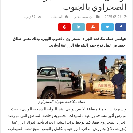
الصحراوي بالجنوب
على
2025-03-26
الرئيسية
,
محلي
التعليقات
37 زيارة
تواصل
حملة
مكافحة
الجراد
الصحراوي
تتواصل حملة مكافحة الجراد الصحراوي بالجنوب الليبي، وذلك ضمن نطاق
بالجنوب
مغلقة
اختصاص عمل فرع جهاز الشرطة الزراعية أوباري.
حملة مكافحة الجراد الصحراوي
واستهدفت الحملة منطقة الأبيض (وادي بشر للبوابة الشرقية للوادي)، حيث
تم رش أكبر مساحة زراعية بالمبيدات الحشرية وخاصة المناطق التي تم رصد
الجراد الصحراوي فيها، كما لوحظ تزايد انتشار الجراد بأحد الدوائر الزراعية
(مزرعة دلاع) وتم رش الدائرة الزراعية بالكامل والوضع اصبح تحت السيطرة.