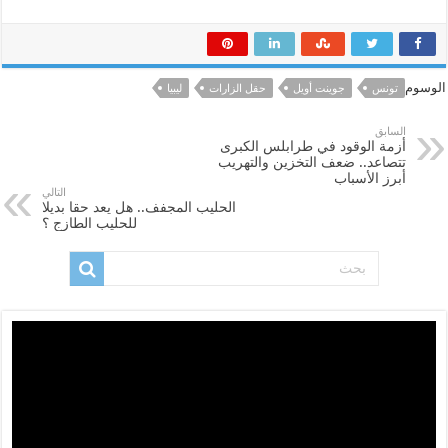
الوسوم
تونس
جوينت أويل
حقل الزارات
ليبيا
السابق
أزمة الوقود في طرابلس الكبرى
تتصاعد.. ضعف التخزين والتهريب
أبرز الأسباب
التالي
الحليب المجفف.. هل يعد حقا بديلا
للحليب الطازج ؟