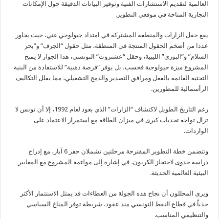
العالمية لتقديم الاستشارات الفنية وتوفير البيانات الدقيقة حول الإمكانات
التجارية المتاحة في موقعي التطوير.
يقع حقل الزارات والمنطقة المشتركة في امتداد جيولوجي غني، حيث يجاور
عددا من أضخم الحقول المنتجة في المنطقة، مثل حقول “الجرف” و”بحر
السلام” و”
البوري
” الليبية، وحقل “عشتروت” التونسي، هذا الجوار لا يمنح
المشروع ميزة جيولوجية فحسب، بل يوفر “فرصة ذهبية” للاستفادة من البنية
التحتية القائمة بالفعل ومرافق التصدير والدمج التشغيلي، مما يقلل التكاليف
الرأسمالية للمطورين.
رغم التاريخ الطويل لاكتشاف “الزارات” الذي يعود لعام 1992، إلا أن تونس لا
تزال تواجه تحديات كبرى في ميزان الطاقة مع استمرار الاعتماد على
الواردات.
وتتضمن خطة التطوير المقترحة مرحلتين تشملان حفر 6 آبار، مع إدراج
دراسة جدوى لاحتجاز الكربون، في إشارة إلى مواءمة المشروع مع المعايير
البيئية العالمية الحديثة.
ويرى المحللون أن نجاح هذه الجولة من العطاءات قد يمثل الاستثمار الأكثر
جذباً في قطاع النفط التونسي منذ عقود، شريطة توفر المناخ السياسي
والتنظيمي المناسب.