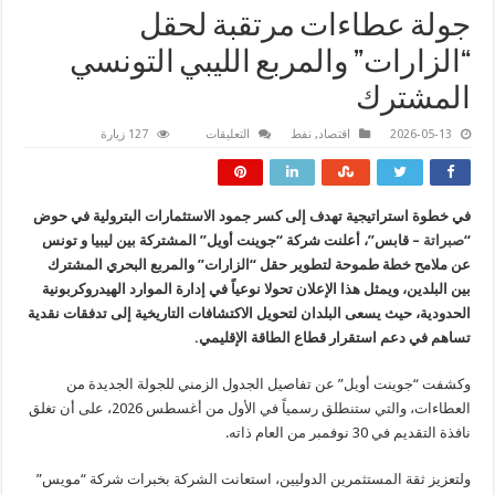
جولة عطاءات مرتقبة لحقل
“الزارات” والمربع الليبي التونسي
المشترك
على
2026-05-13
اقتصاد
,
نفط
التعليقات
127 زيارة
جولة
عطاءات
مرتقبة
لحقل
“الزارات”
في خطوة استراتيجية تهدف إلى كسر جمود الاستثمارات البترولية في حوض
والمربع
الليبي
“
صبراتة
– قابس”، أعلنت شركة “جوينت أويل” المشتركة بين ليبيا و تونس
التونسي
المشترك
عن ملامح خطة طموحة لتطوير حقل “الزارات” والمربع البحري المشترك
مغلقة
بين البلدين، ويمثل هذا الإعلان تحولا نوعياً في إدارة الموارد الهيدروكربونية
الحدودية، حيث يسعى البلدان لتحويل الاكتشافات التاريخية إلى تدفقات نقدية
تساهم في دعم استقرار قطاع الطاقة الإقليمي.
وكشفت “جوينت أويل” عن تفاصيل الجدول الزمني للجولة الجديدة من
العطاءات، والتي ستنطلق رسمياً في الأول من أغسطس 2026، على أن تغلق
نافذة التقديم في 30 نوفمبر من العام ذاته.
ولتعزيز ثقة المستثمرين الدوليين، استعانت الشركة بخبرات شركة “مويس”