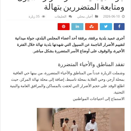
ومتابعة المتضررين بتهالة
على
2026-06-10
أخبار
,
محلي
التعليقات
35 زيارة
جولة
ميدانية
لحصر
أضرار
السيول
أجرى عميد بلدية برققة، برفقة أحد أعضاء المجلس البلدي، جولة ميدانية
ومتابعة
المتضررين
لتقييم الأضرار الناجمة عن السيول التي شهدتها
بلدية تهالة
خلال الفترة
بتهالة
مغلقة
الأخيرة، والوقوف على أوضاع الأسر المتضررة بشكل مباشر.
تفقد المناطق والأحياء المتضررة
وشملت الزيارة عدداً من المناطق والأحياء المتضررة، من بينها حي العافية
بمحلة أزجر، وحي الغلابة بمحلة تاسبط، إضافة إلى محلة
تهالة
المركز، حيث
اطلع الوفد على حجم الأضرار التي لحقت بالمساكن والمرافق العامة والبنية
التحتية.
الاستماع إلى احتياجات المواطنين