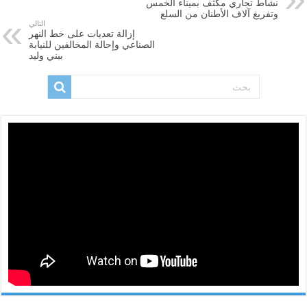
نشاط تجاري مكثف بميناء الخمس
وتفريغ آلاف الأطنان من السلع
التالي
إزالة تعديات على خط النهر
الصناعي وإحالة المخالفين للنيابة
ببني وليد