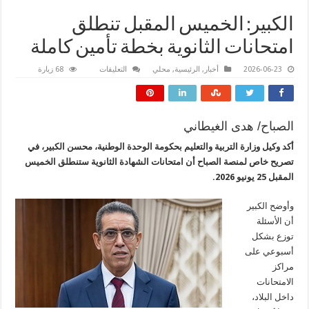
الكبير: الخميس المقبل تنطلق
امتحانات الثانوية بخطة تأمين كاملة
على
2026-06-23
أخبار
,
الرئيسية
,
محلي
التعليقات
68 زيارة
الكبير:
الخميس
المقبل
تنطلق
امتحانات
الثانوية
الصباح/ هدى الغيطاني
بخطة
تأمين
أكد وكيل وزارة التربية والتعليم بحكومة الوحدة الوطنية، محسن الكبير، في
كاملة
مغلقة
تصريح خاص لمنصة الصباح أن امتحانات الشهادة الثانوية ستنطلق الخميس
المقبل 25 يونيو 2026.
وأوضح الكبير
أن الأسئلة
توزع بشكل
أسبوعي على
مراكز
الامتحانات
داخل البلاد،