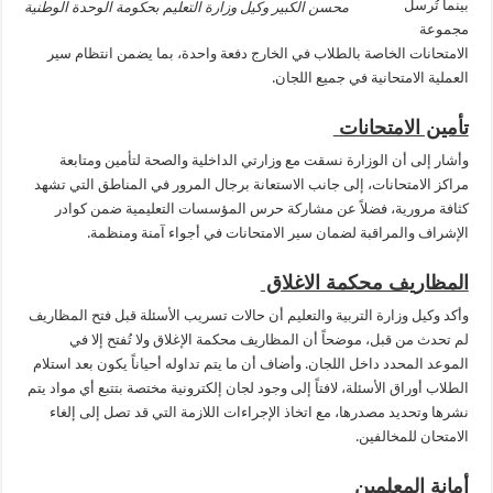
بينما تُرسل
محسن الكبير وكيل وزارة التعليم بحكومة الوحدة الوطنية
مجموعة
الامتحانات الخاصة بالطلاب في الخارج دفعة واحدة، بما يضمن انتظام سير
العملية الامتحانية في جميع اللجان.
تأمين الامتحانات
وأشار إلى أن الوزارة نسقت مع وزارتي الداخلية والصحة لتأمين ومتابعة
مراكز الامتحانات، إلى جانب الاستعانة برجال المرور في المناطق التي تشهد
كثافة مرورية، فضلاً عن مشاركة حرس المؤسسات التعليمية ضمن كوادر
الإشراف والمراقبة لضمان سير الامتحانات في أجواء آمنة ومنظمة.
المظاريف محكمة الاغلاق
وأكد وكيل وزارة التربية والتعليم أن حالات تسريب الأسئلة قبل فتح المظاريف
لم تحدث من قبل، موضحاً أن المظاريف محكمة الإغلاق ولا تُفتح إلا في
الموعد المحدد داخل اللجان. وأضاف أن ما يتم تداوله أحياناً يكون بعد استلام
الطلاب أوراق الأسئلة، لافتاً إلى وجود لجان إلكترونية مختصة بتتبع أي مواد يتم
نشرها وتحديد مصدرها، مع اتخاذ الإجراءات اللازمة التي قد تصل إلى إلغاء
الامتحان للمخالفين.
أمانة المعلمين