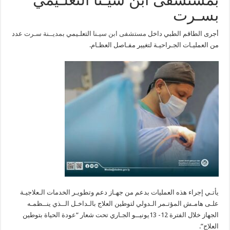
مغلقة
بسـرت
أجرى الطاقم الطبي داخل
مستشفى ابن سيـنا
التعلـيمي ب
مديــنة سـرت
عدد
من العمليـات الجـراحيـة لتغيير مفـاصل العظـام.
يأتـي إجراء هذه العمليات بدعم من جهـاز دعم وتطويـر الخدمات الـعلاجيـة
علـى هامـش المؤتـمر الـدولي لتوطين العلاج بالـداخـل الــذي ينــظمـه
الجهاز خلال الفترة 12- 13يونيــو الجـاري تحت شعار “عودة الحياة بتوطين
العلاج”.