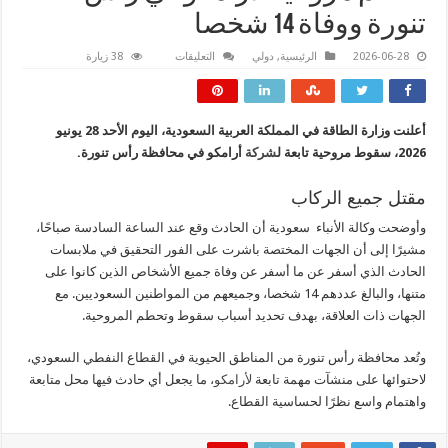
تنورة ووفاة 14 شخصا
على
2026-06-28
الرئيسية
,
دولي
التعليقات
38 زيارة
تحطم
مروحية
لأرامكو
في
رأس
أعلنت وزارة الطاقة في المملكة العربية السعودية، اليوم الأحد 28 يونيو
تنورة
ووفاة
2026، سقوط مروحية تابعة ل
شركة
أرامكو في محافظة رأس تنورة.
14
شخصا
مغلقة
مقتل جميع الركاب
وأوضحت وكالة الأنباء سعودية أن الحادث وقع عند الساعة السادسة صباحًا،
مشيرًا إلى أن الجهات المختصة باشرت على الفور التحقيق في ملابسات
الحادث الذي أسفر عن ما أسفر عن وفاة جميع الأشخاص الذين كانوا على
متنها، والبالغ عددهم 14 شخصا، وجميعهم من المواطنين السعوديين. مع
الجهات ذات العلاقة، بهدف تحديد أسباب سقوط وتحطم المروحية.
وتُعد محافظة رأس تنورة من المناطق الحيوية في القطاع النفطي السعودي،
لاحتوائها على منشآت مهمة تابعة
لأرامكو
، ما يجعل أي حادث فيها محل متابعة
واهتمام واسع نظرًا لحساسية القطاع.