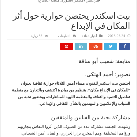
طرابلس (مصدر الصورة: منصة الصباح)
بيت اسكندر يحتضن حوارية حول أثر
المكان في الإبداع
على
2026-06-24
أخبار
,
ثقافة
التعليقات
56 زيارة
بيت
اسكندر
يحتضن
حوارية
حول
أثر
متابعة: شعيب أبو ساقة
المكان
في
الإبداع
تصوير: أحمد الهتكي.
مغلقة
احتضن
بيت اسكندر للفنون
، مساء أمس الثلاثاء حوارية ثقافية بعنوان
“للمكان في الإبداع مكان”، بتنظيم من مبادرة اكتشف وبالتعاون مع منظمة
تفاصيل للتنمية والثقافة والمنظمة الليبية للمناظرات، وبحضور نخبة من
الشباب والإعلاميين والمهتمين بالشأن الثقافي والإبداعي.
مشاركة نخبة من الفنانين والمثقفين
وشهدت الجلسة مشاركة عدد من الضيوف الذين أثروا النقاش بتجاربهم
ورؤاهم المختلفة، وهم المخرج نزار الحراري، والفنان أيمن الشعتاني،