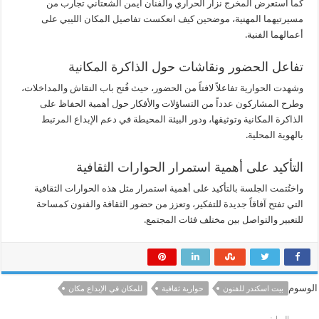
كما استعرض المخرج نزار الحراري والفنان أيمن الشعتاني تجارب من
مسيرتيهما المهنية، موضحين كيف انعكست تفاصيل المكان الليبي على
أعمالهما الفنية.
تفاعل الحضور ونقاشات حول الذاكرة المكانية
وشهدت الحوارية تفاعلاً لافتاً من الحضور، حيث فُتح باب النقاش والمداخلات،
وطرح المشاركون عدداً من التساؤلات والأفكار حول أهمية الحفاظ على
الذاكرة المكانية وتوثيقها، ودور البيئة المحيطة في دعم الإبداع المرتبط
بالهوية المحلية.
التأكيد على أهمية استمرار الحوارات الثقافية
واختُتمت الجلسة بالتأكيد على أهمية استمرار مثل هذه الحوارات الثقافية
التي تفتح آفاقاً جديدة للتفكير، وتعزز من حضور الثقافة والفنون كمساحة
للتعبير والتواصل بين مختلف فئات المجتمع.
الوسوم
بيت اسكندر للفنون
حوارية ثقافية
للمكان في الإبداع مكان