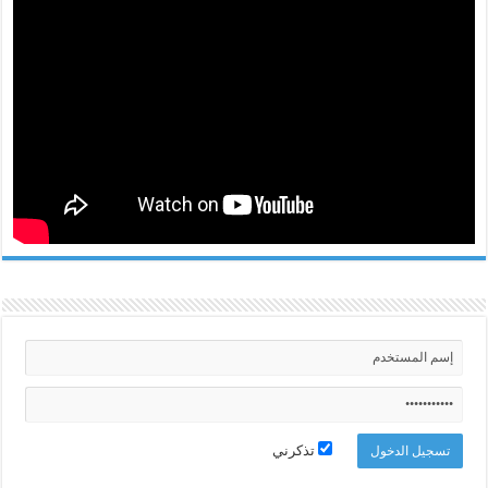
تذكرني