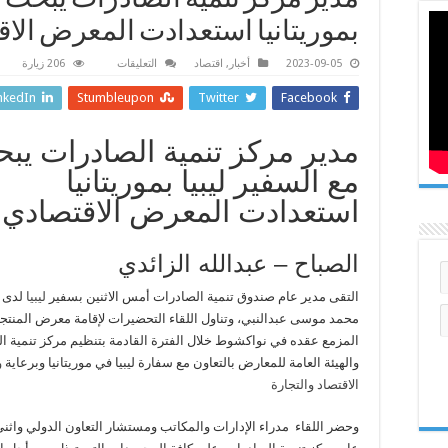
مدير مركز تنمية الصادرات يبحث مع
بموريتانيا استعدادت المعرض الا
على
2023-09-05
أخبار
,
اقتصاد
التعليقات
206 زيارة
مدير
مركز
nkedIn
Stumbleupon
Twitter
Facebook
تنمية
الصادرات
يبحث
مع
مدير مركز تنمية الصادرات يب
السفير
ليبيا
مع السفير ليبيا بموريتانيا
بموريتانيا
استعدادت
استعدادت المعرض الاقتصادي
المعرض
الاقتصادي
مغلقة
الصباح – عبدالله الزائدي
التقى مدير عام صندوق تنمية الصادرات أمس الاثنين بسفير
ليبيا
لدى م
محمد موسى عبدالنبي، وتناول اللقاء التحضيرات لإقامة معرض المنتجات
المزمع عقده في نواكشوط خلال الفترة القادمة بتنظيم مركز تنمية ا
والهيئة العامة للمعارض بالتعاون مع سفارة ليبيا في موريتانيا وبرعاية
و
الاقتصاد والتجارة
وحضر اللقاء مدراء الإدارات والمكاتب ومستشار التعاون الدولي واثنى