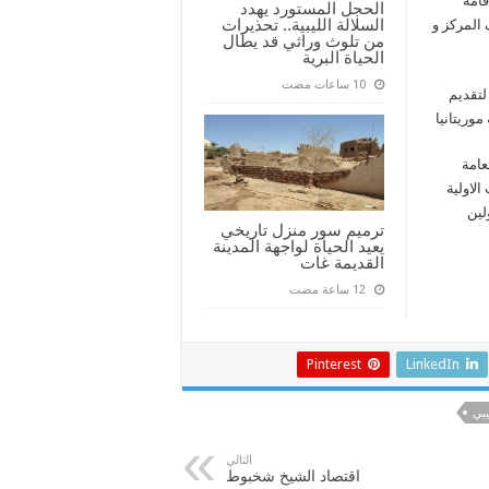
قامة
الحجل المستورد يهدد
السلالة الليبية.. تحذيرات
المركز و
من تلوث وراثي قد يطال
الحياة البرية
لتقديم
وريتانيا
عامة
لاولية
لين
ترميم سور منزل تاريخي
يعيد الحياة لواجهة المدينة
القديمة غات
Pinterest
LinkedIn
يبي
التالي
اقتصاد الشيخ شخبوط