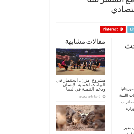
 السفير ليبيا
قتصادي
Pinterest
Li
مقالات مشابهة
حث
مشروع مزن.. استثمار في
البيانات لحماية الإنسان
ودعم التنمية في ليبيا
وريتانيا
 الليبية
لصادرات
زارة
 مدير