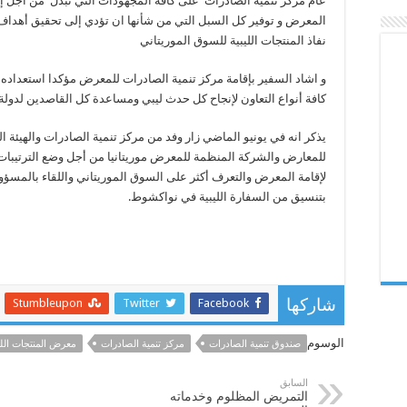
عام مركز تنمية الصادرات على كافة المجهودات التي تبذل من أجل إ
المعرض و توفير كل السبل التي من شأنها ان تؤدي إلى تحقيق أهداف 
نفاذ المنتجات الليبية للسوق الموريتاني
و اشاد السفير بإقامة مركز تنمية الصادرات للمعرض مؤكدا استعداده 
كافة أنواع التعاون لإنجاح كل حدث ليبي ومساعدة كل القاصدين لدولة م
يذكر انه في يونيو الماضي زار وفد من مركز تنمية الصادرات والهيئة ال
للمعارض والشركة المنظمة للمعرض موريتانيا من أجل وضع الترتيبات ا
لإقامة المعرض والتعرف أكثر على السوق الموريتاني واللقاء بالمسؤو
بتنسيق من السفارة الليبية في نواكشوط.
Stumbleupon
Twitter
Facebook
شاركها
الوسوم
صندوق تنمية الصادرات
مركز تنمية الصادرات
معرض المنتجات الل
السابق
التمريض المظلوم وخدماته