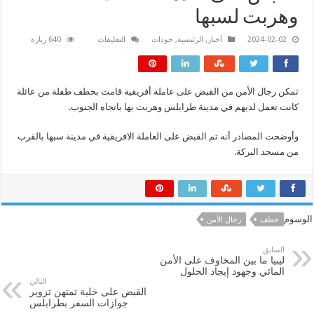
وهربت لسبها
على
2024-02-02
أخبار
,
الرئيسية
,
حوداث
التعليقات
640 زيارة
القبض
على
خادمة
خطفت
طفلة
تمكن رجال الأمن من القبض على عاملة أفريقية قامت بخطف طفلة من عائلة
وهربت
لسبها
كانت تعمل لديهم في مدينة طرابلس وهربت بها باتجاه الجنوب.
مغلقة
وأوضحت المصادر أنه تم القبض على العاملة الافريقية في مدينة سبها بالقرب
من مسجد البركة.
الوسوم
خطف
رجال الأمن
السابق
ليبيا ما بين المخاوف على الأمن
المائي وجهود إيجاد الحلول
التالي
القبض على خلية تمتهن تزوير
جوازات السفر بطرابلس