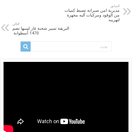
السابق
مديرية امن صبراتة تضبط كميات
من الوقود ومركبات آليه مجهزة
لتهريبه
التالي
البريقة تسير شحنة غاز لسبها تضم
1470 أسطوانة