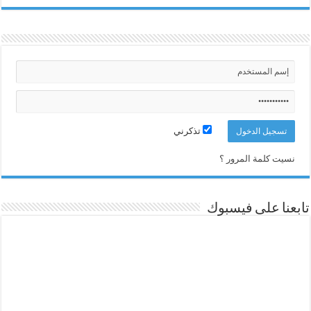
تذكرني
نسيت كلمة المرور ؟
تابعنا على فيسبوك