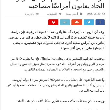
الحاد يعانون أمراضًا مصاحبة
على
2026-05-20
أخبار
,
صحة
التعليقات
37 زيارة
دراسة
حديثة:
معظم
مرضى
الربو
رغم أن
الربو
الحاد يُعرف أساسًا بأعراضه التنفسية المزعجة، فإن دراسة
الحاد
يعانون
أوروبية حديثة كشفت جانبًا أقل انتباهًا لكنه لا يقل خطورة: كثير من المرضى
أمراضًا
مصاحبة
يعانون من أمراض صحية أخرى قد تبقى لسنوات دون تشخيص، ما يجعل
مغلقة
السيطرة على المرض أكثر صعوبة
.
وبحسب الدراسة المنشورة في مجلة The Lancet، فإن ما يقارب 10% من
مرضى الربو يواجهون أعراضًا حادة ومستمرة، مثل ضيق التنفس والسعال
والصفير، حتى مع استخدام العلاجات المعتادة المضادة للالتهاب.
واعتمد الباحثون على تحليل بيانات نحو 2700 مريض من 11 دولة أوروبية،
ليتبين أن أغلب المصابين بالربو الحاد يعانون من ثلاث مشكلات صحية أو أكثر
بالتزامن مع المرض.
ورصدت الدراسة ثلاث حالات صحية تتكرر بشكل لافت لدى هذه الفئة: