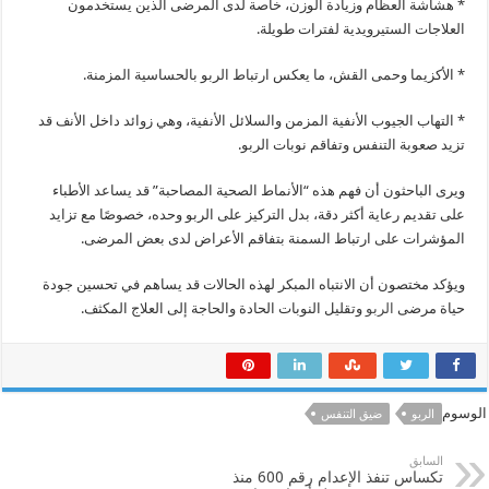
* هشاشة العظام وزيادة الوزن، خاصة لدى المرضى الذين يستخدمون
العلاجات الستيرويدية لفترات طويلة.
* الأكزيما وحمى القش، ما يعكس ارتباط الربو بالحساسية المزمنة.
* التهاب الجيوب الأنفية المزمن والسلائل الأنفية، وهي زوائد داخل الأنف قد
تزيد صعوبة التنفس وتفاقم نوبات الربو.
ويرى الباحثون أن فهم هذه “الأنماط الصحية المصاحبة” قد يساعد الأطباء
على تقديم رعاية أكثر دقة، بدل التركيز على الربو وحده، خصوصًا مع تزايد
المؤشرات على ارتباط السمنة بتفاقم الأعراض لدى بعض المرضى.
ويؤكد مختصون أن الانتباه المبكر لهذه الحالات قد يساهم في تحسين جودة
حياة مرضى
الربو
وتقليل النوبات الحادة والحاجة إلى العلاج المكثف.
الوسوم
الربو
ضيق التنفس
السابق
تكساس تنفذ الإعدام رقم 600 منذ