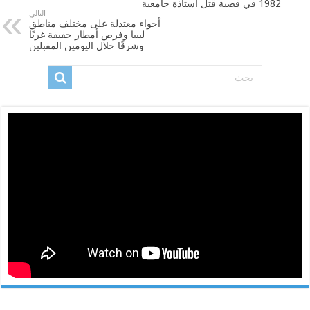
1982 في قضية قتل أستاذة جامعية
التالي
أجواء معتدلة على مختلف مناطق
ليبيا وفرص أمطار خفيفة غربًا
وشرقًا خلال اليومين المقبلين