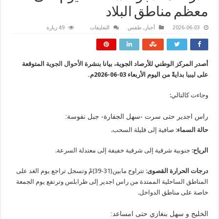
معظم مناطق البلاد
على
2026-06-03
أخبار
,
طقس
التعليقات
49 زيارة
الأرصاد:
الأجواء
ساخنة
اليوم
على
أصدر المركز الوطني للأرصاد الجوية، بيانا بنشرة
الأحوال الجوية
المتوقعة
معظم
مناطق
على
ليبيا
بدايةً من اليوم الأربعاء 03-06-2026م.
البلاد
مغلقة
وجاءت كالتالي:
راس اجدير حتى سرت -سهل الجفارة- جبل نفوسة:
حالة السماء
: صافية إلى قليلة السحب.
الرياح
: جنوبية شرقية إلى شرقية خفيفة إلى معتدلة السرعة.
درجات الحرارة القصوى
: تتراوح مابين(31-39)مْ وتسجل تراجع يوم الغد على
المناطق الساحلية الممتدة من راس اجدير إلى طرابلس وترتفع يوم الجمعة
خاصة على مناطق الدواخل.
الخليج و سهل بنغازي حتى امساعد: