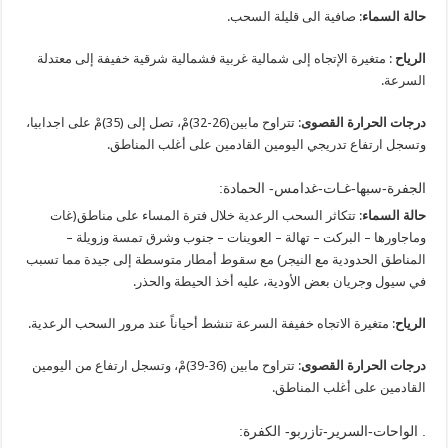
حالة السماء
: صافية الى قليلة السحب.
الرياح
: متغيرة الإتجاه إلى شمالية غربية فشمالية شرقية خفيفة إلى معتدلة
السرعة.
درجات الحرارة القصوى
: تتراوح مابين(26-32)مْ، تصل إلى (35)مْ على اجدابيا،
وتسجل ارتفاع تدريجي اليومين القادمين على أغلب المناطق.
الجفرة-سبها-غـات-غدامس- الحمادة:
حالة السماء
: تتكاثر السحب الرعدية خلال فترة المساء على مناطق(غات
وماجاورها – البركت – تهالة – العوينات – جنوب وشرق تمسة وزويلة –
المناطق الحدودية مع النيجر) مع سقوط أمطار متوسطة إلى جيدة مما تسبب
في سيول وجريان بعض الأودية، عليه أخذ الحيطة والحذر.
الرياح
: متغيرة الاتجاه خفيفة السرعة تنشط أحياناً عند مرور السحب الرعدية.
درجات الحرارة القصوى
: تتراوح مابين (36-39)مْ، وتسجل ارتفاع من اليومين
القادمين على أغلب المناطق.
. الواحات-السرير-تازربو- الكفرة: