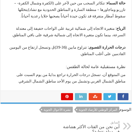
حالة السماء
: تتكاثر السحب من حين لآخر على (الكفرة وشمال الكفرة- –
تازربو وماجاورها – منطقة السارة و المناطق الحدودية مع تشاد)يتخللها
سقوط أمطار متفرقة قد تكون جيدة أحياناً يصحبها خلايا رعدية أحياناً.
الرياح
: متغيرة الاتجاه إلى شمالية غربية على الواحات خفيفة إلى معتدلة
السرعة، بينما تكون متغيرة الاتجاه إلى شمالية شرقية على باقي المناطق.
درجات الحرارة القصوى
: تتراوح مابين (36-39)مْ، وتسجل ارتفاع من اليومين
القادمين على أغلب المناطق.
نظرة مستقبلية عامة لحالة الطقس:
من المتوقع أن، تسجل درجات الحرارة تراجع بدايةً من يوم السبت على
مناطق الشمال الغربي وتشمل من يوم الأحد مناطق الشمال الشرقي
الوسوم
المركز الوطني للأرصاد الجوية
نشرة الأحوال الجوية
السابق
أين نحن من الفئات الأكثر هشاشة
في دولة نفطية؟