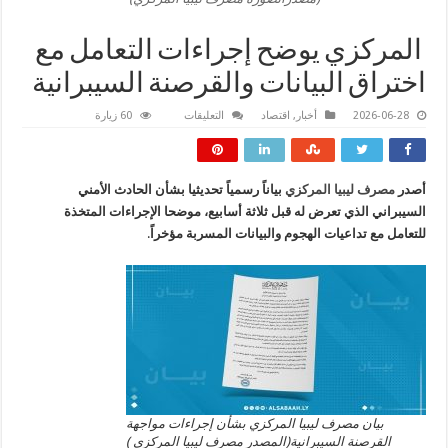
المركزي يوضح إجراءات التعامل مع
اختراق البيانات والقرصنة السيبرانية
على
2026-06-28
أخبار
,
اقتصاد
التعليقات
60 زيارة
المركزي
يوضح
إجراءات
التعامل
مع
أصدر
مصرف ليبيا المركزي
بياناً رسمياً تحديثيا بشأن الحادث الأمني
اختراق
البيانات
السيبراني الذي تعرض له قبل ثلاثة أسابيع، موضحا الإجراءات المتخذة
والقرصنة
السيبرانية
للتعامل مع تداعيات الهجوم والبيانات المسربة مؤخراً
.
مغلقة
بيان مصرف ليبيا المركزي بشأن إجراءات مواجهة
القرصنة السيبرانية(المصدر مصرف ليبيا المركزي )