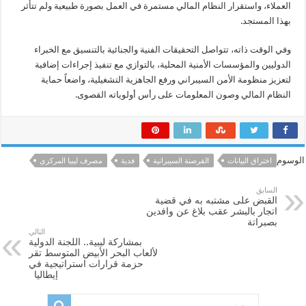
العملاء، واستقرار النظام المالي مستمرة في العمل بصورة طبيعية ولم تتأثر
بهذا المستجد.
وفي الوقت ذاته، تتواصل التحقيقات الفنية والجنائية بالتنسيق مع الخبراء
الدوليين والمؤسسات الأمنية المحلية، بالتوازي مع تنفيذ إجراءات إضافية
لتعزيز منظومة الأمن السيبراني ورفع الجاهزية التشغيلية، واضعاً حماية
النظام المالي وصون المعلومات على رأس أولوياته القصوى.
الوسوم
اختراق البيانات
القرصنة السيبرانية
فدية
مصرف ليبيا المركزي
السابق
القبض على مشتبه به في قضية
اتجار بالبشر عقب بلاغ عن وافدين
بصبراتة
التالي
بمشاركة ليبية.. اللجنة الدولية
لألعاب البحر الأبيض المتوسط تقر
حزمة قرارات استراتيجية في
إيطاليا