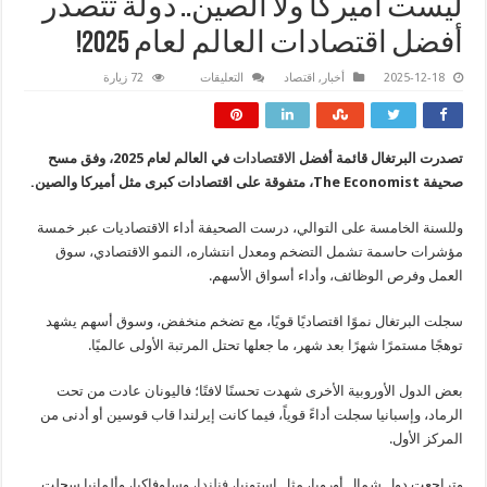
ليست أميركا ولا الصين.. دولة تتصدر
أفضل اقتصادات العالم لعام 2025!
على
2025-12-18
أخبار
,
اقتصاد
التعليقات
72 زيارة
ليست
أميركا
ولا
الصين..
دولة
تصدرت البرتغال قائمة أفضل
الاقتصادات
في العالم لعام 2025، وفق مسح
تتصدر
أفضل
صحيفة The Economist، متفوقة على اقتصادات كبرى مثل أميركا والصين.
اقتصادات
العالم
لعام
وللسنة الخامسة على التوالي، درست الصحيفة أداء الاقتصاديات عبر خمسة
2025!
مغلقة
مؤشرات حاسمة تشمل التضخم ومعدل انتشاره، النمو الاقتصادي، سوق
العمل وفرص الوظائف، وأداء أسواق الأسهم.
سجلت البرتغال نموًا اقتصاديًا قويًا، مع تضخم منخفض، وسوق أسهم يشهد
توهجًا مستمرًا شهرًا بعد شهر، ما جعلها تحتل المرتبة الأولى عالميًا.
بعض الدول الأوروبية الأخرى شهدت تحسنًا لافتًا؛ فاليونان عادت من تحت
الرماد، وإسبانيا سجلت أداءً قوياً، فيما كانت إيرلندا قاب قوسين أو أدنى من
المركز الأول.
وتراجعت دول شمال أوروبا، مثل إستونيا،
فنلندا
، وسلوفاكيا، وألمانيا سجلت