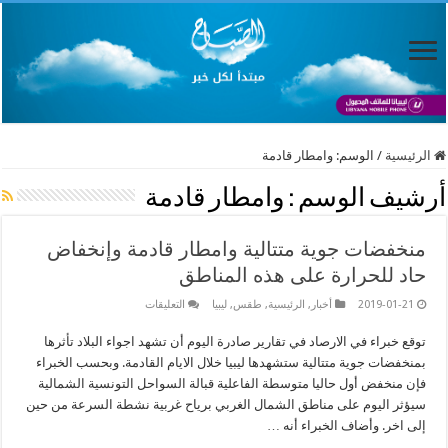
الرئيسية
/
الوسم:
وامطار قادمة
أرشيف الوسم :
وامطار قادمة
منخفضات جوية متتالية وامطار قادمة وإنخفاض
حاد للحرارة على هذه المناطق
على
2019-01-21
أخبار
,
الرئيسية
,
طقس
,
ليبيا
التعليقات
منخفضات
جوية
توقع خبراء في الارصاد في تقارير صادرة اليوم أن تشهد اجواء البلاد تأثرها
متتالية
وامطار
بمنخفضات جوية متتالية ستشهدها ليبيا خلال الايام القادمة. وبحسب الخبراء
قادمة
وإنخفاض
فإن منخفض أول حاليا متوسطة الفاعلية قبالة السواحل التونسية الشمالية
حاد
سيؤثر اليوم على مناطق الشمال الغربي برياح غربية نشطة السرعة من حين
للحرارة
على
إلى اخر. وأضاف الخبراء أنه …
هذه
المناطق