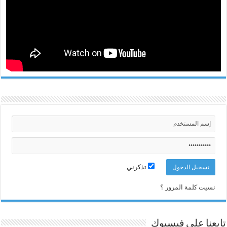
تذكرني
نسيت كلمة المرور ؟
تابعنا على فيسبوك