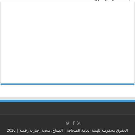
الحقوق محفوظة للهيئة العامة للصحافة | الصباح، منصة إخبارية رقمية | 2026