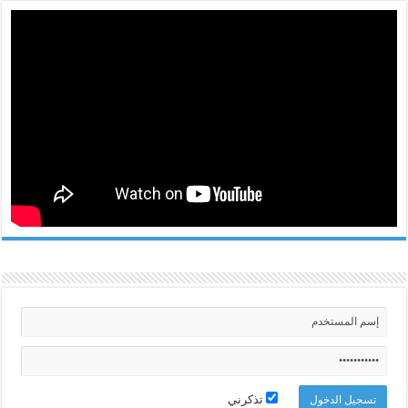
تذكرني