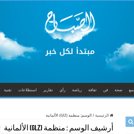
مع
صحة
فن
ثقافة
رياضة
رأي
تقارير
استطلاعات
تقنية
الرئيسية
/
الوسم:
منظمة (GlZ) الألمانية
أرشيف الوسم :
منظمة (GlZ) الألمانية