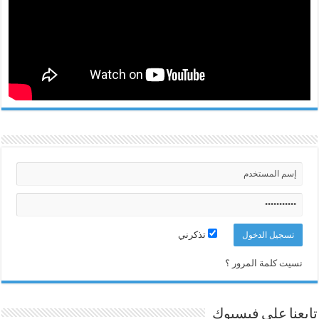
تذكرني
نسيت كلمة المرور ؟
تابعنا على فيسبوك