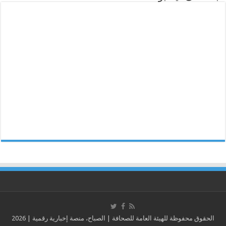
الحقوق محفوظة للهيئة العامة للصحافة | الصباح، منصة إخبارية رقمية | 2026