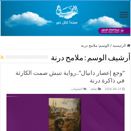
الرئيسية
/
الوسم:
ملامح درنة
أرشيف الوسم :
ملامح درنة
“وجع إعصار دانيال”..رواية تنبش صمت الكارثة
في ذاكرة درنة
على
2026-04-23
ثقافة
التعليقات
“وجع
إعصار
دانيال”..رواية
تنبش
صمت
الكارثة
في
ذاكرة
درنة
مغلقة