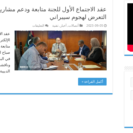
عقد الاجتماع الأول للجنة متابعة ودعم مشاريع
التعرض لهجوم سيبراني
على
2023-09-05
أتصالات
,
أخبار
,
تقنية
التعليقات
عقد
الاجتماع
عقد الا
الأول
الإلكت
للجنة
متابعة
متابعة 
ودعم
صباح ا
مشاريع
الحكومة
في البل
الإلكترونية
لتجنب
وناقشت
التعرض
الدبيب
لهجوم
سيبراني
مغلقة
أكمل القراءة »