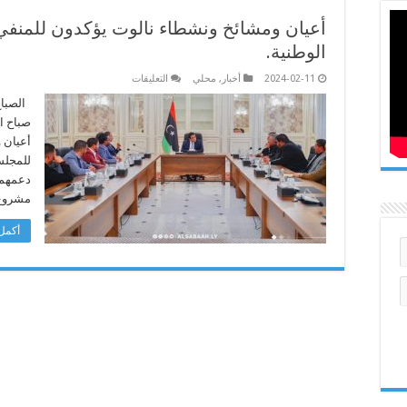
أعيان ومشائخ ونشطاء نالوت يؤكدون للمنف
الوطنية.
على
2024-02-11
أخبار
,
محلي
التعليقات
أعيان
ومشائخ
الصباح
ونشطاء
صباح ا
نالوت
يؤكدون
أعيان 
للمنفي
للمجلس
دعم
مشروع
دعمهم 
المصالحة
الوطنية.
مشروع 
مغلقة
أكمل 