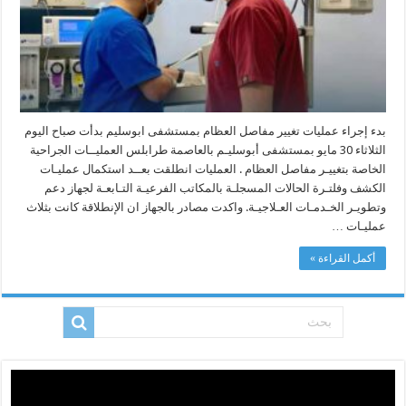
بدء إجراء عمليات تغيير مفاصل العظام بمستشفى ابوسليم بدأت صباح اليوم
الثلاثاء 30 مايو بمستشفى أبوسليـم بالعاصمة طرابلس العمليــات الجراحية
الخاصة بتغييـر مفاصل العظام . العمليات انطلقت بعــد استكمال عمليـات
الكشف وفلتـرة الحالات المسجلـة بالمكاتب الفرعيـة التـابعـة لجهاز دعم
وتطويـر الخـدمـات العـلاجيـة. واكدت مصادر بالجهاز ان الإنطلاقة كانت بثلاث
عمليـات …
أكمل القراءة »