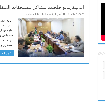
الدبيبة يتابع حلحلت مشاكل مستحقات المتق
على
2023-01-24
أخبار
,
الرئيسية
,
ليبيا
التعليقات
الدبيبة
يتابع
تابع رئيس ح
حلحلت
اليوم الثلاث
مشاكل
مستحقات
العامة بوزار
المتقاعدين
الاجتماعي وم
العسكريين
مغلقة
اللجنة المش
العسكري والمتر
أكمل القرا