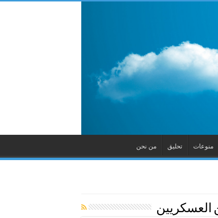
منوعات
تحليق
من نحن
 العسكريين