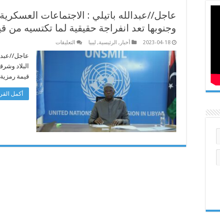
عاجل//عبدالله باتيلي : الاجتماعات العسكرية 
وجنوبها تعد انفراجة حقيقية لما تكتسيه من 
على
2023-04-18
أخبار
,
الرئيسية
,
ليبيا
التعليقات
عاجل//
عبدالله
عاجل//عبدال
باتيلي
البلاد وشرق
:
الاجتماعات
قيمة رمزية
العسكرية
والأمنية
غرب
أكمل القرا
البلاد
وشرقها
وجنوبها
تعد
انفراجة
حقيقية
لما
تكتسيه
من
قيمة
رمزية
على
مسار
المصالحة
مغلقة