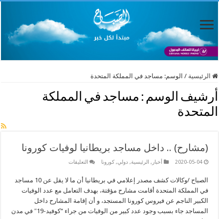
الرئيسية
/
الوسم:
مساجد في المملكة المتحدة
أرشيف الوسم :
مساجد في المملكة
المتحدة
(مشارح) .. داخل مساجد بريطانيا لوفيات كورونا
على
2020-05-04
أخبار
,
الرئيسية
,
دولي
,
كورونا
التعليقات
(مشارح)
..
الصباح /وكالات كشف مصدر إعلامي في بريطانيا أن ما لا يقل عن 10 مساجد
داخل
مساجد
في المملكة المتحدة أقامت مشارح مؤقتة، بهدف التعامل مع عدد الوفيات
بريطانيا
لوفيات
الكبير الناجم عن فيروس كورونا المستجد، و أن إقامة المشارح داخل
كورونا
المساجد جاء بسبب وجود عدد كبير من الوفيات من جراء “كوفيد-19″ في مدن
مغلقة