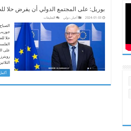
بوريل: على المجتمع الدولي أن يفرض حلا لل
على
2024-01-03
أخبار
,
دولي
التعليقات
بوريل:
على
الصباح 
المجتمع
جوزيب 
الدولي
أن
حلا للص
يفرض
الفلسط
حلا
للصراع
على ال
بغزة
مغلقة
رويترز 
الثلاث
أكمل 