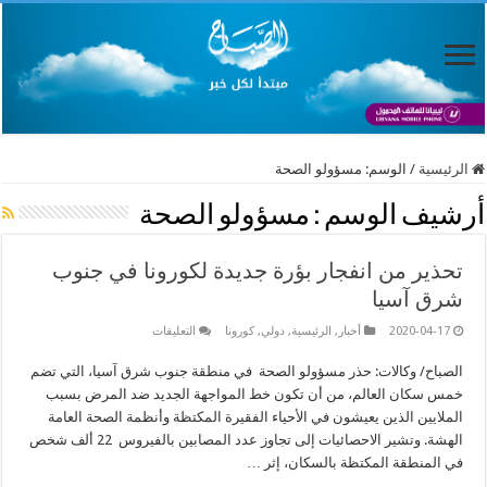
الرئيسية
/
الوسم:
مسؤولو الصحة
أرشيف الوسم :
مسؤولو الصحة
تحذير من انفجار بؤرة جديدة لكورونا في جنوب
شرق آسيا
على
2020-04-17
أخبار
,
الرئيسية
,
دولي
,
كورونا
التعليقات
تحذير
من
الصباح/ وكالات: حذر مسؤولو الصحة في منطقة جنوب شرق آسيا، التي تضم
انفجار
بؤرة
خمس سكان العالم، من أن تكون خط المواجهة الجديد ضد المرض بسبب
جديدة
لكورونا
الملايين الذين يعيشون في الأحياء الفقيرة المكتظة وأنظمة الصحة العامة
في
الهشة. وتشير الاحصائيات إلى تجاوز عدد المصابين بالفيروس 22 ألف شخص
جنوب
شرق
في المنطقة المكتظة بالسكان، إثر …
آسيا
مغلقة