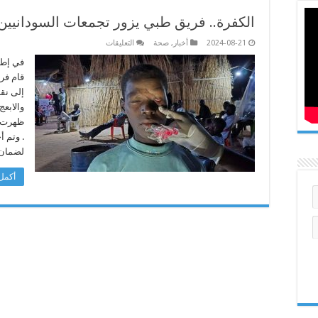
الكفرة.. فريق طبي يزور تجمعات السودانيين 
على
2024-08-21
أخبار
,
صحة
التعليقات
الكفرة..
فريق
في إطا
طبي
قام فر
يزور
تجمعات
إلى نق
السودانيين
والابعج
لتقديم
الرعاية
ظهرت في
الصحية
مغلقة
. وتم أ
لضمان
أكمل 