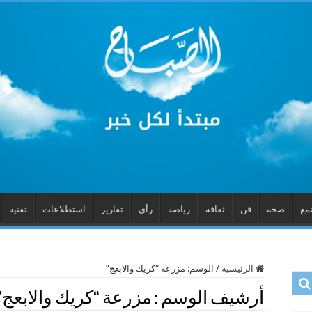
مع
صحة
فن
ثقافة
رياضة
رأي
تقارير
استطلاعات
تقنية
الرئيسية
/
الوسم:
مزرعة “كريك والابعج”
أرشيف الوسم :
مزرعة “كريك والابعج”