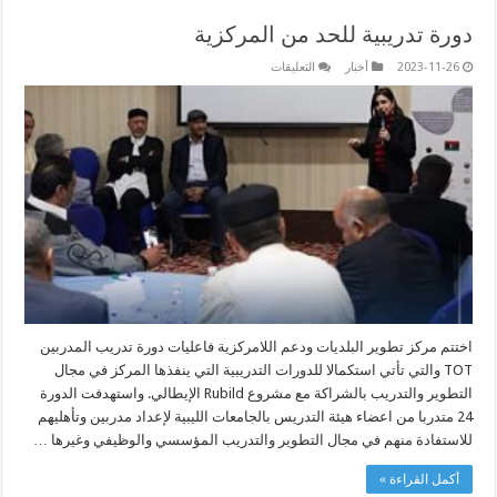
دورة تدريبية للحد من المركزية
على
2023-11-26
أخبار
التعليقات
دورة
تدريبية
للحد
من
المركزية
مغلقة
اختتم مركز تطوير البلديات ودعم اللامركزية فاعليات دورة تدريب المدربين
TOT والتي تأتي استكمالا للدورات التدريبية التي ينفذها المركز في مجال
التطوير والتدريب بالشراكة مع مشروع Rubild الإيطالي. واستهدفت الدورة
24 متدربا من اعضاء هيئة التدريس بالجامعات الليبية لإعداد مدربين وتأهليهم
للاستفادة منهم في مجال التطوير والتدريب المؤسسي والوظيفي وغيرها …
أكمل القراءة »