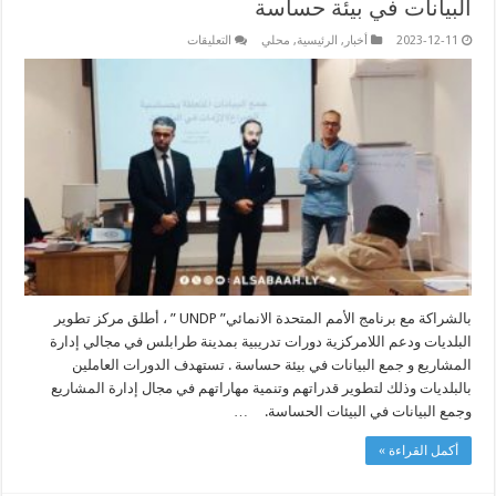
البيانات في بيئة حساسة
على
2023-12-11
أخبار
,
الرئيسية
,
محلي
التعليقات
دورات
تدربيبة
في
مجالي
إدارة
المشاريع
و
جمع
البيانات
في
بيئة
حساسة
مغلقة
بالشراكة مع برنامج الأمم المتحدة الانمائي” UNDP ” ، أطلق مركز تطوير
البلديات ودعم اللامركزية دورات تدريبية بمدينة طرابلس في مجالي إدارة
المشاريع و جمع البيانات في بيئة حساسة . تستهدف الدورات العاملين
بالبلديات وذلك لتطوير قدراتهم وتنمية مهاراتهم في مجال إدارة المشاريع
وجمع البيانات في البيئات الحساسة. …
أكمل القراءة »