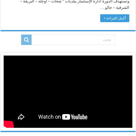
وتستهدف الدورة ادارة الإستثمار ببلديات ” شحات – اوجله – البريقة –
الشرقية – جالو …
أكمل القراءة »