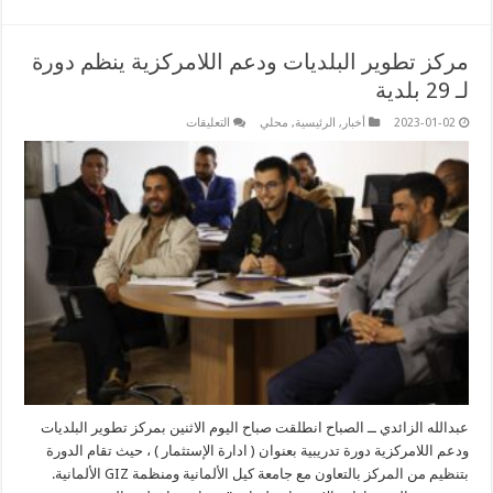
مركز تطوير البلديات ودعم اللامركزية ينظم دورة
لـ 29 بلدية
على
2023-01-02
أخبار
,
الرئيسية
,
محلي
التعليقات
مركز
تطوير
البلديات
ودعم
اللامركزية
ينظم
دورة
لـ
29
بلدية
مغلقة
عبدالله الزائدي ــ الصباح انطلقت صباح اليوم الاثنين بمركز تطوير البلديات
ودعم اللامركزية دورة تدريبية بعنوان ( ادارة الإستثمار ) ، حيث تقام الدورة
بتنظيم من المركز بالتعاون مع جامعة كيل الألمانية ومنظمة GIZ الألمانية.